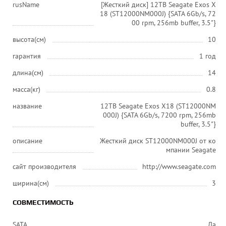
rusName
[Жесткий диск] 12TB Seagate Exos X
18 (ST12000NM000J) {SATA 6Gb/s, 72
00 rpm, 256mb buffer, 3.5"}
высота(см)
10
гарантия
1 год
длина(см)
14
масса(кг)
0.8
название
12TB Seagate Exos X18 (ST12000NM
000J) {SATA 6Gb/s, 7200 rpm, 256mb
buffer, 3.5"}
описание
Жесткий диск ST12000NM000J от ко
мпании Seagate
сайт производителя
http://www.seagate.com
ширина(см)
3
СОВМЕСТИМОСТЬ
SATA
Да