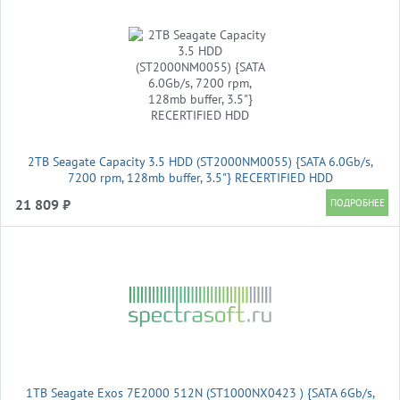
2TB Seagate Capacity 3.5 HDD (ST2000NM0055) {SATA 6.0Gb/s,
7200 rpm, 128mb buffer, 3.5"} RECERTIFIED HDD
21 809 ₽
1TB Seagate Exos 7E2000 512N (ST1000NX0423 ) {SATA 6Gb/s,