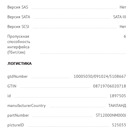
Версия SAS
Нет
Версия SATA
SATA III
Версия SCSI
Нет
Пропускная
6
способность
интерфейса
(Гбит/сек)
ЛОГИСТИКА
gtdNumber
10005030/091024/5108667
GTIN
08719706020718
id
1897505
manufacturerCountry
ТАИЛАНД
partNumber
ST12000NM000J
pictureID
525033