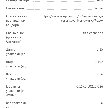
Размер сектора
4KN
Назначение
Server
Ссылка на сайт
https://www.seagate.com/ru/ru/products/e
поставщика/
nterprise-drives/exos-e/7e10/
вендора
Назначение
для серверов
(для сайта
Ситилинк)
Длина
0.15
упаковки (ед)
Ширина
0.102
упаковки (ед)
Высота
0.026
упаковки (ед)
Габариты
0.15x0.102x0.026
упаковки (ед)
ДхШхВ
Вес упаковки
0.6
(ед)