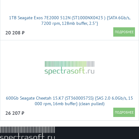
1TB Seagate Exos 7E2000 512N (ST1000NX0423 ) {SATA 6Gb/s,
7200 rpm, 128mb buffer, 2.5"}
20 208 ₽
600Gb Seagate Cheetah 15.K7 (ST3600057SS) {SAS 2.0 6.0Gb/s, 15
000 rpm, 16mb buffer} (clean pulled)
26 207 ₽