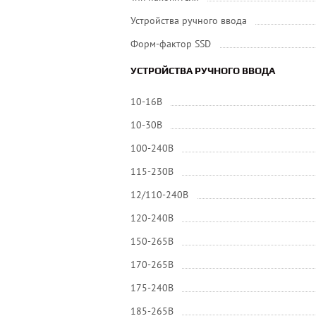
Устройства ручного ввода
Форм-фактор SSD
УСТРОЙСТВА РУЧНОГО ВВОДА
10-16В
10-30В
100-240В
115-230В
12/110-240В
120-240В
150-265В
170-265В
175-240В
185-265В