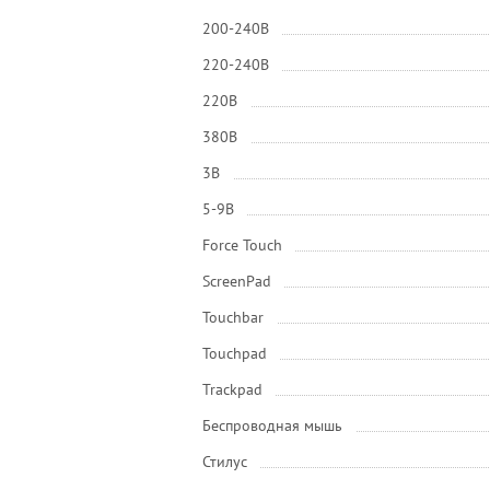
200-240В
220-240В
220В
380В
3В
5-9В
Force Touch
ScreenPad
Touchbar
Touchpad
Trackpad
Беспроводная мышь
Стилус