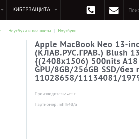
КИБЕРЗАЩИТА
раммирования
Опции к системам хранения
Аксессуары для ноутбуков
Аксессуары для планшетов
Материнские Платы для ПК
Оперативная память для ПК (RAM)
Устройства охлаждения
е
Ноутбуки и планшеты
Ноутбуки
Apple MacBook Neo 13-in
(КЛАВ.РУС.ГРАВ.) Blush 13.
{(2408x1506) 500nits A18
GPU/8GB/256GB SSD/без 
11028658/11134081/197
Производитель:
APPLE
Партномер: mhfh4ll/a