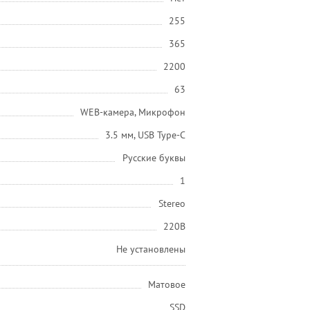
255
365
2200
63
WEB-камера, Микрофон
3.5 мм, USB Type-C
Русские буквы
1
Stereo
220В
Не установлены
Матовое
SSD