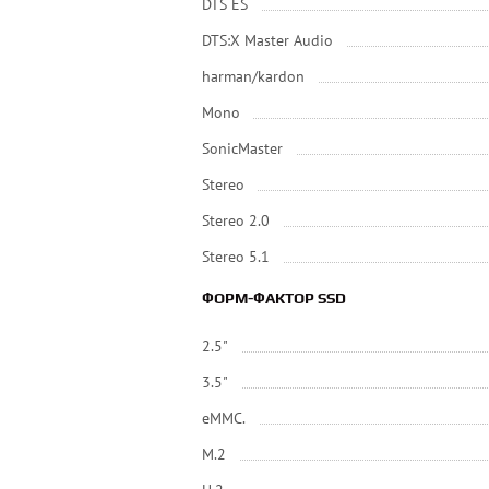
DTS ES
DTS:X Master Audio
harman/kardon
Mono
SonicMaster
Stereo
Stereo 2.0
Stereo 5.1
ФОРМ-ФАКТОР SSD
2.5"
3.5"
eMMC.
M.2