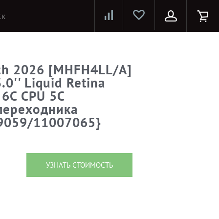
Лазерные принтеры и МФУ
Струйные принтеры и МФУ
Системы предотвращения распространения COVID-19
ch 2026 [MHFH4LL/A]
0'' Liquid Retina
 6C CPU 5C
переходника
9059/11007065}
УЗНАТЬ СТОИМОСТЬ