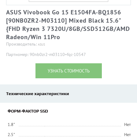
ASUS Vivobook Go 15 E1504FA-BQ1856
[90NB0ZR2-M03110] Mixed Black 15.6"
{FHD Ryzen 3 7320U/8GB/SSD512GB/AMD
Radeon/Win 11Pro
Производитель:
ASUS
Партномер: 90nb0zr2-m03110+fqc-10547
УЗНАТЬ СТОИМОСТЬ
Технические характеристики
ФОРМ-ФАКТОР SSD
1.8"
Нет
2.5"
Нет