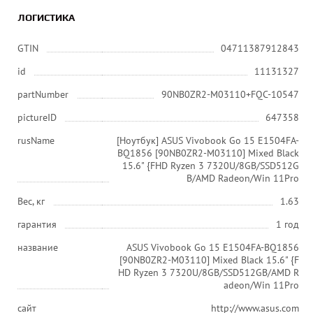
ЛОГИСТИКА
GTIN
04711387912843
id
11131327
partNumber
90NB0ZR2-M03110+FQC-10547
pictureID
647358
rusName
[Ноутбук] ASUS Vivobook Go 15 E1504FA-
BQ1856 [90NB0ZR2-M03110] Mixed Black
15.6" {FHD Ryzen 3 7320U/8GB/SSD512G
B/AMD Radeon/Win 11Pro
Вес, кг
1.63
гарантия
1 год
название
ASUS Vivobook Go 15 E1504FA-BQ1856
[90NB0ZR2-M03110] Mixed Black 15.6" {F
HD Ryzen 3 7320U/8GB/SSD512GB/AMD R
adeon/Win 11Pro
сайт
http://www.asus.com