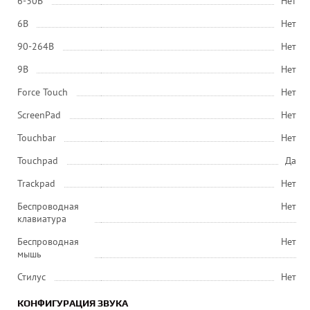
6-30В
Нет
6В
Нет
90-264В
Нет
9В
Нет
Force Touch
Нет
ScreenPad
Нет
Touchbar
Нет
Touchpad
Да
Trackpad
Нет
Беспроводная
Нет
клавиатура
Беспроводная
Нет
мышь
Стилус
Нет
КОНФИГУРАЦИЯ ЗВУКА