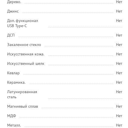
Дерево.
Нет
Джинс
Нет
Доп. функционал
Нет
USB Type-C
ДСП
Нет
Закаленное стекло
Нет
Искусственная кожа.
Нет
Искусственный шелк
Нет
Кевлар
Нет
Керамика.
Нет
Латунированная
Нет
сталь
Магниевый сплав
Нет
МДФ
Нет
Металл.
Нет