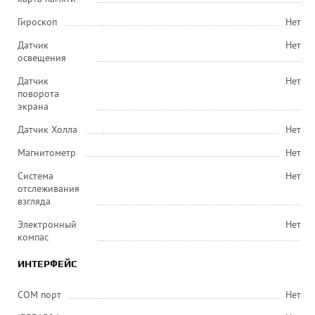
Гироскоп
Нет
Датчик
Нет
освещения
Датчик
Нет
поворота
экрана
Датчик Холла
Нет
Магнитометр
Нет
Система
Нет
отслеживания
взгляда
Электронный
Нет
компас
ИНТЕРФЕЙС
COM порт
Нет