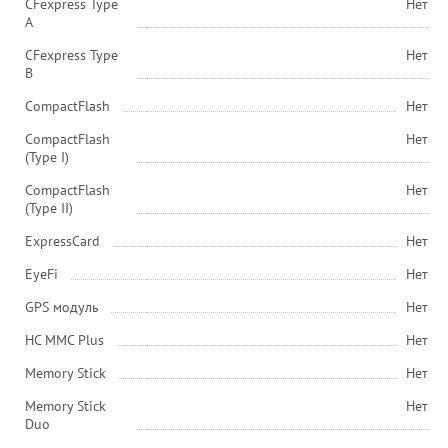
CFexpress Type
Нет
A
CFexpress Type
Нет
B
CompactFlash
Нет
CompactFlash
Нет
(Type I)
CompactFlash
Нет
(Type II)
ExpressCard
Нет
EyeFi
Нет
GPS модуль
Нет
HC MMC Plus
Нет
Memory Stick
Нет
Memory Stick
Нет
Duo