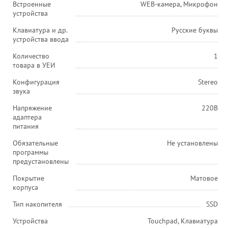
Встроенные
WEB-камера, Микрофон
устройства
Клавиатура и др.
Русские буквы
устройства ввода
Количество
1
товара в УЕИ
Конфигурация
Stereo
звука
Напряжение
220В
адаптера
питания
Обязательные
Не установлены
программы
предустановлены
Покрытие
Матовое
корпуса
Тип накопителя
SSD
Устройства
Touchpad, Клавиатура