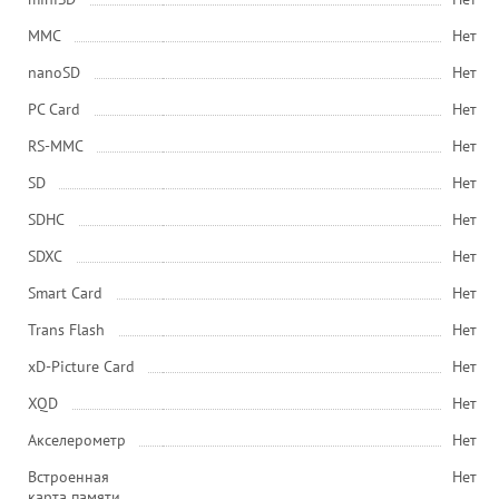
MMC
Нет
nanoSD
Нет
PC Card
Нет
RS-MMC
Нет
SD
Нет
SDHC
Нет
SDXC
Нет
Smart Card
Нет
Trans Flash
Нет
xD-Picture Card
Нет
XQD
Нет
Акселерометр
Нет
Встроенная
Нет
карта памяти