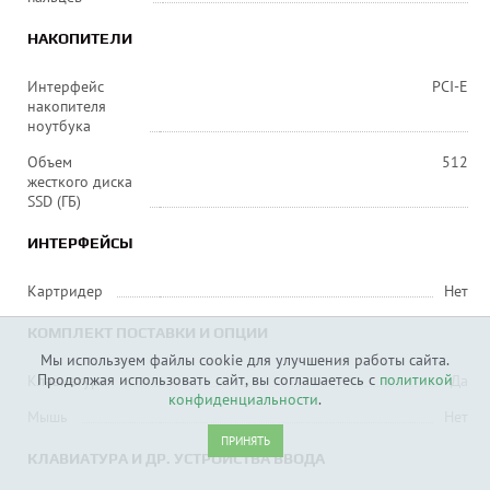
НАКОПИТЕЛИ
Интерфейс
PCI-E
накопителя
ноутбука
Объем
512
жесткого диска
SSD (ГБ)
ИНТЕРФЕЙСЫ
Картридер
Нет
КОМПЛЕКТ ПОСТАВКИ И ОПЦИИ
Мы используем файлы cookie для улучшения работы сайта.
Продолжая использовать сайт, вы соглашаетесь с
политикой
Клавиатура
Да
конфиденциальности
.
Мышь
Нет
ПРИНЯТЬ
КЛАВИАТУРА И ДР. УСТРОЙСТВА ВВОДА