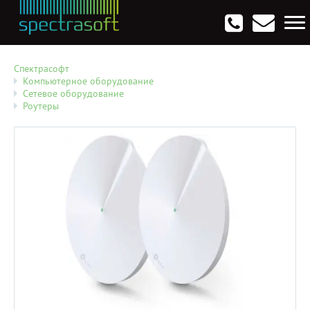
Антивирусы. Безопасность
Программы для виртуализации операционных систем
Мультемедиа, графика и дизайн
CRM, ERP, управление бизнесом
Софт для программирования
Опции
Спектрасофт
Компьютерное оборудование
Сетевое оборудование
Роутеры