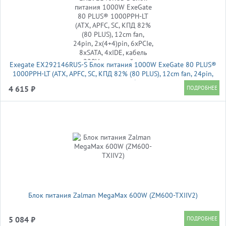
Exegate EX292146RUS-S Блок питания 1000W ExeGate 80 PLUS®
1000PPH-LT (ATX, APFC, SC, КПД 82% (80 PLUS), 12cm fan, 24pin,
2x(4+4)pin, 6xPCIe, 8xSATA, 4xIDE, кабель 220V с защитой от
4 615 ₽
выдергивания, black
Блок питания Zalman MegaMax 600W (ZM600-TXIIV2)
5 084 ₽