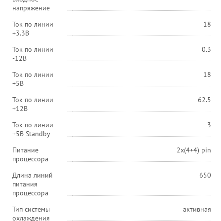
напряжение
Ток по линии
18
+3.3В
Ток по линии
0.3
-12В
Ток по линии
18
+5В
Ток по линии
62.5
+12В
Ток по линии
3
+5В Standby
Питание
2x(4+4) pin
процессора
Длина линий
650
питания
процессора
Тип системы
активная
охлаждения