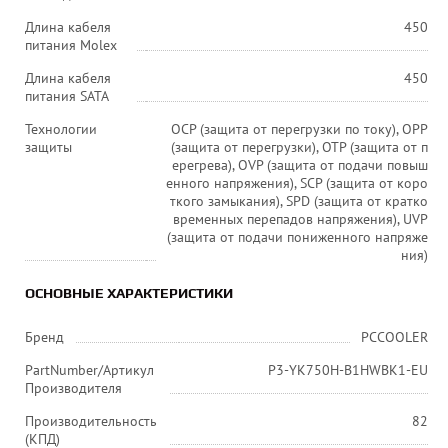
Длина кабеля
450
питания Molex
Длина кабеля
450
питания SATA
Технологии
OCP (защита от перегрузки по току), OPP
защиты
(защита от перегрузки), OTP (защита от п
ерегрева), OVP (защита от подачи повыш
енного напряжения), SCP (защита от коро
ткого замыкания), SPD (защита от кратко
временных перепадов напряжения), UVP
(защита от подачи пониженного напряже
ния)
ОСНОВНЫЕ ХАРАКТЕРИСТИКИ
Бренд
PCCOOLER
PartNumber/Артикул
P3-YK750H-B1HWBK1-EU
Производителя
Производительность
82
(КПД)