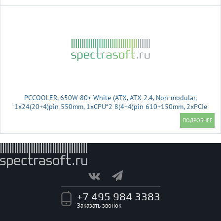
PCCOOLER, 650W 80+ White (ATX, ATX 2.4, Non-modular,
1x24(20+4)pin 550mm, 1xCPU*2 8(4+4)pin 610+150mm, 2xPCIe
8(6+2)pin 510mm, 2xSATA*3+MOLEX4pin*1 450+150+150+150mm
, Active, 120x120
+7 495 984 3383
Заказать звонок