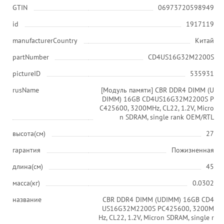
GTIN
06973720598949
id
1917119
manufacturerCountry
Китай
partNumber
CD4US16G32M2200S
pictureID
535931
rusName
[Модуль памяти] CBR DDR4 DIMM (U
DIMM) 16GB CD4US16G32M2200S P
C425600, 3200MHz, CL22, 1.2V, Micro
n SDRAM, single rank OEM/RTL
высота(см)
27
гарантия
Пожизненная
длина(см)
45
масса(кг)
0.0302
название
CBR DDR4 DIMM (UDIMM) 16GB CD4
US16G32M2200S PC425600, 3200M
Hz, CL22, 1.2V, Micron SDRAM, single r