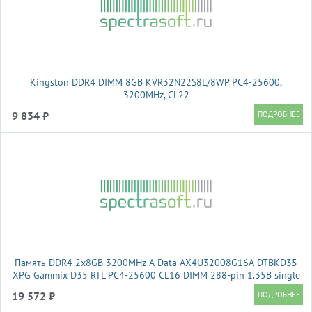
Kingston DDR4 DIMM 8GB KVR32N22S8L/8WP PC4-25600,
3200MHz, CL22
9 834 ₽
Память DDR4 2x8GB 3200MHz A-Data AX4U32008G16A-DTBKD35
XPG Gammix D35 RTL PC4-25600 CL16 DIMM 288-pin 1.35В single
rank Ret
19 572 ₽