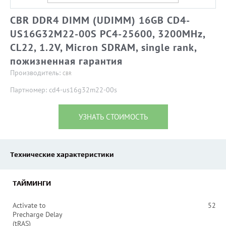
CBR DDR4 DIMM (UDIMM) 16GB CD4-
US16G32M22-00S PC4-25600, 3200MHz,
CL22, 1.2V, Micron SDRAM, single rank,
пожизненная гарантия
Производитель:
CBR
Партномер: cd4-us16g32m22-00s
УЗНАТЬ СТОИМОСТЬ
Технические характеристики
ТАЙМИНГИ
Activate to
52
Precharge Delay
(tRAS)