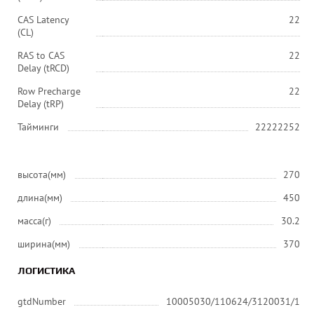
CAS Latency
22
(CL)
RAS to CAS
22
Delay (tRCD)
Row Precharge
22
Delay (tRP)
Тайминги
22222252
высота(мм)
270
длина(мм)
450
масса(г)
30.2
ширина(мм)
370
ЛОГИСТИКА
gtdNumber
10005030/110624/3120031/1