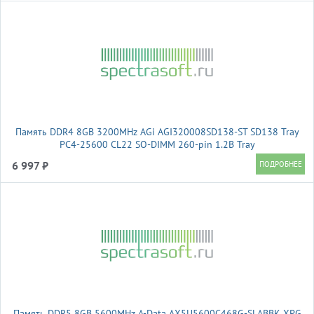
Память DDR4 8GB 3200MHz AGi AGI320008SD138-ST SD138 Tray
PC4-25600 CL22 SO-DIMM 260-pin 1.2В Tray
6 997 ₽
Память DDR5 8GB 5600MHz A-Data AX5U5600C468G-SLABBK XPG