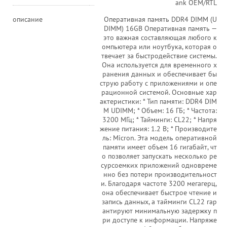
ank OEM/RTL
описание
Оперативная память DDR4 DIMM (U
DIMM) 16GB Оперативная память —
это важная составляющая любого к
омпьютера или ноутбука, которая о
твечает за быстродействие системы.
Она используется для временного х
ранения данных и обеспечивает бы
струю работу с приложениями и опе
рационной системой. Основные хар
актеристики: * Тип памяти: DDR4 DIM
M UDIMM; * Объем: 16 ГБ; * Частота:
3200 МГц; * Тайминги: CL22; * Напря
жение питания: 1.2 В; * Производите
ль: Micron. Эта модель оперативной
памяти имеет объем 16 гигабайт, чт
о позволяет запускать несколько ре
сурсоемких приложений одновреме
нно без потери производительност
и. Благодаря частоте 3200 мегагерц,
она обеспечивает быстрое чтение и
запись данных, а тайминги CL22 гар
антируют минимальную задержку п
ри доступе к информации. Напряже