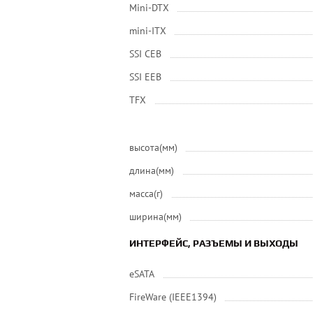
Mini-DTX
mini-ITX
SSI CEB
SSI EEB
ТFХ
высота(мм)
длина(мм)
масса(г)
ширина(мм)
ИНТЕРФЕЙС, РАЗЪЕМЫ И ВЫХОДЫ
eSATA
FireWare (IEEE1394)