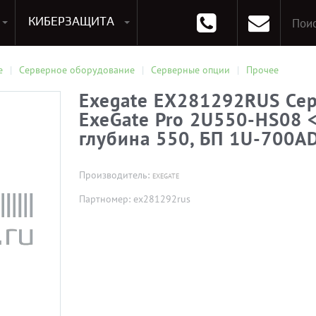
КИБЕРЗАЩИТА
раммирования
Опции к системам хранения
Аксессуары для ноутбуков
Аксессуары для планшетов
Материнские Платы для ПК
Оперативная память для ПК (RAM)
Устройства охлаждения
е
Серверное оборудование
Серверные опции
Прочее
Exegate EX281292RUS Се
ExeGate Pro 2U550-HS08 <
глубина 550, БП 1U-700A
Производитель:
EXEGATE
Партномер: ex281292rus