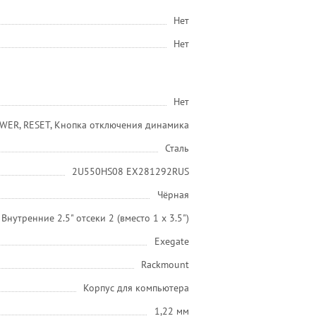
Нет
Нет
Нет
WER, RESET, Кнопка отключения динамика
Сталь
2U550HS08 EX281292RUS
Чёрная
Внутренние 2.5" отсеки 2 (вместо 1 x 3.5")
Exegate
Rackmount
Корпус для компьютера
1,22 мм