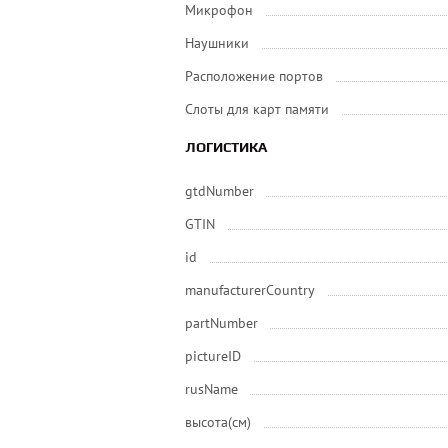
Микрофон
Наушники
Расположение портов
Слоты для карт памяти
ЛОГИСТИКА
gtdNumber
GTIN
id
manufacturerCountry
partNumber
pictureID
rusName
высота(см)