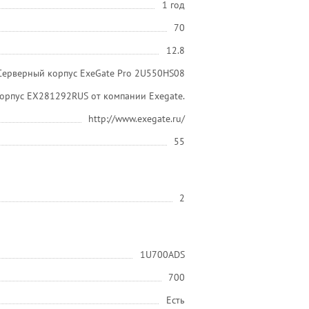
1 год
70
12.8
Серверный корпус ExeGate Pro 2U550HS08
орпус EX281292RUS от компании Exegate.
http://www.exegate.ru/
55
2
1U700ADS
700
Есть