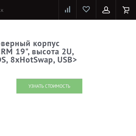
Лазерные принтеры и МФУ
Струйные принтеры и МФУ
Системы предотвращения распространения COVID-19
рверный корпус
RM 19", высота 2U,
DS, 8xHotSwap, USB>
УЗНАТЬ СТОИМОСТЬ