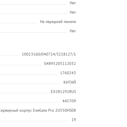
Нет
Нет
На передней панеле
Нет
10013160/040724/3218127/1
04895205112032
1760243
КИТАЙ
EX281292RUS
445709
Серверный корпус ExeGate Pro 2U550HS08
19