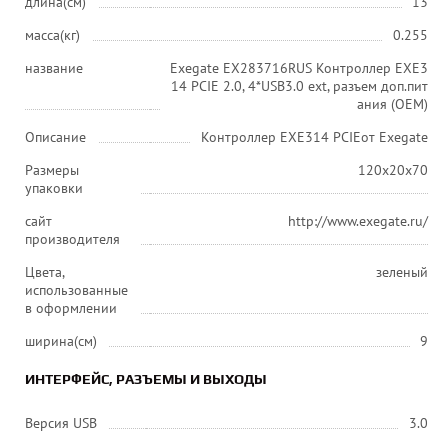
длина(см)
13
масса(кг)
0.255
название
Exegate EX283716RUS Контроллер EXE3
14 PCIE 2.0, 4*USB3.0 ext, разъем доп.пит
ания (OEM)
Описание
Контроллер EXE314 PCIEот Exegate
Размеры
120x20x70
упаковки
сайт
http://www.exegate.ru/
производителя
Цвета,
зеленый
использованные
в оформлении
ширина(см)
9
ИНТЕРФЕЙС, РАЗЪЕМЫ И ВЫХОДЫ
Версия USB
3.0