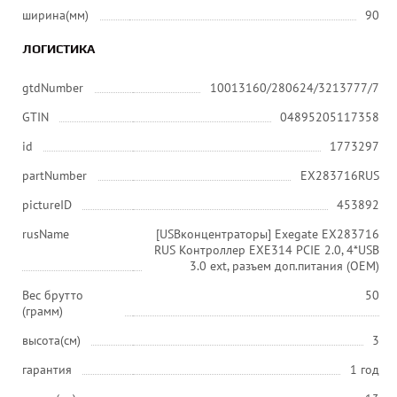
ширина(мм)
90
ЛОГИСТИКА
gtdNumber
10013160/280624/3213777/7
GTIN
04895205117358
id
1773297
partNumber
EX283716RUS
pictureID
453892
rusName
[USBконцентраторы] Exegate EX283716
RUS Контроллер EXE314 PCIE 2.0, 4*USB
3.0 ext, разъем доп.питания (OEM)
Вес брутто
50
(грамм)
высота(см)
3
гарантия
1 год