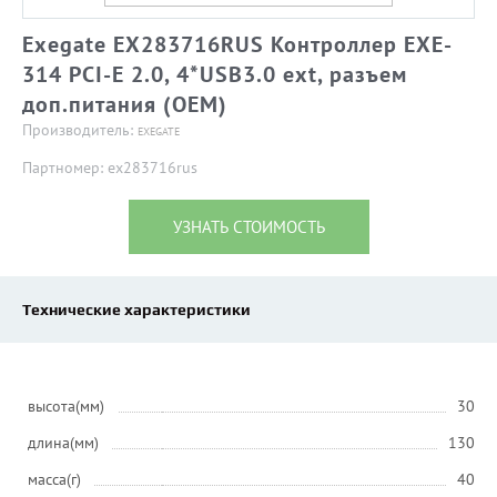
Exegate EX283716RUS Контроллер EXE-
314 PCI-E 2.0, 4*USB3.0 ext, разъем
доп.питания (OEM)
Производитель:
EXEGATE
Партномер: ex283716rus
УЗНАТЬ СТОИМОСТЬ
Технические характеристики
высота(мм)
30
длина(мм)
130
масса(г)
40