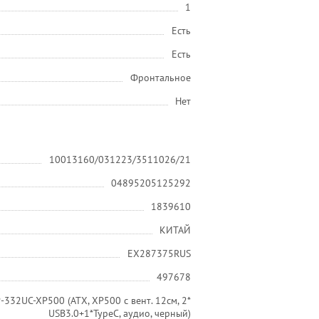
1
Есть
Есть
Фронтальное
Нет
10013160/031223/3511026/21
04895205125292
1839610
КИТАЙ
EX287375RUS
497678
332UC-XP500 (ATX, XP500 с вент. 12см, 2*
USB3.0+1*TypeC, аудио, черный)