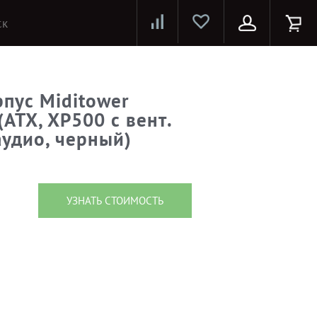
Лазерные принтеры и МФУ
Струйные принтеры и МФУ
Системы предотвращения распространения COVID-19
пус Miditower
ATX, XP500 с вент.
аудио, черный)
УЗНАТЬ СТОИМОСТЬ