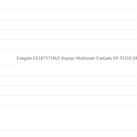
Exegate EX287375RUS Корпус Miditower ExeGate XP-332UC-XP5