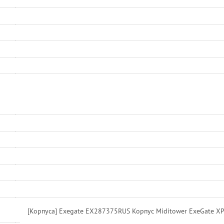
[Корпуса] Exegate EX287375RUS Корпус Miditower ExeGate XP-