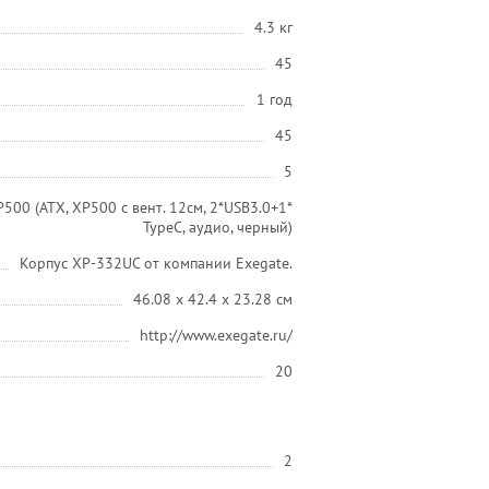
4.3 кг
45
1 год
45
5
00 (ATX, XP500 с вент. 12см, 2*USB3.0+1*
TypeC, аудио, черный)
Корпус XP-332UC от компании Exegate.
46.08 x 42.4 x 23.28 см
http://www.exegate.ru/
20
2