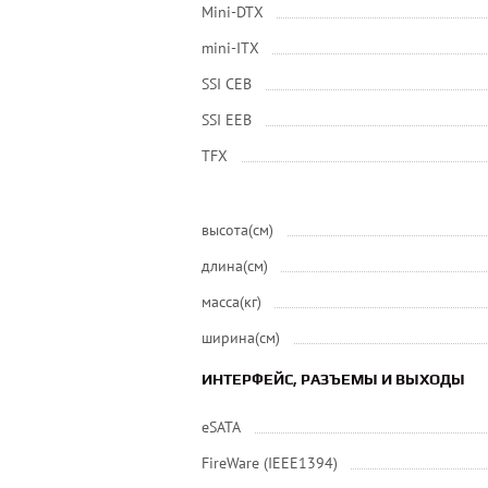
Mini-DTX
mini-ITX
SSI CEB
SSI EEB
ТFХ
высота(см)
длина(см)
масса(кг)
ширина(см)
ИНТЕРФЕЙС, РАЗЪЕМЫ И ВЫХОДЫ
eSATA
FireWare (IEEE1394)