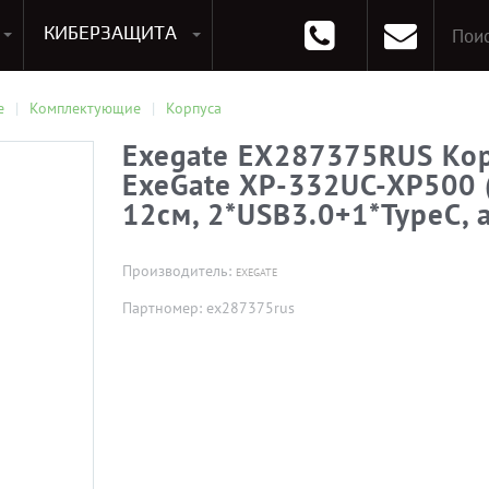
КИБЕРЗАЩИТА
раммирования
Опции к системам хранения
Аксессуары для ноутбуков
Аксессуары для планшетов
Материнские Платы для ПК
Оперативная память для ПК (RAM)
Устройства охлаждения
е
Комплектующие
Корпуса
Exegate EX287375RUS Кор
ExeGate XP-332UC-XP500 (
12см, 2*USB3.0+1*TypeC, 
Производитель:
EXEGATE
Партномер: ex287375rus