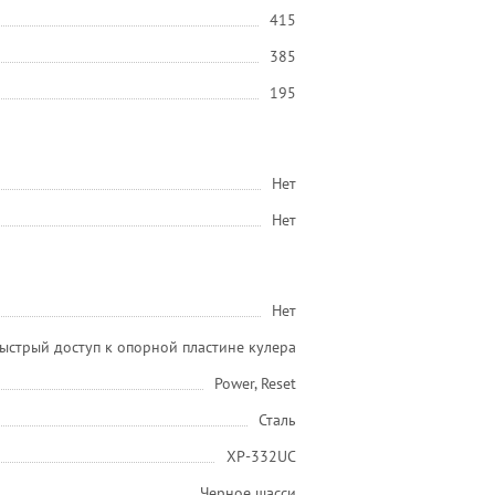
415
385
195
Нет
Нет
Нет
ыстрый доступ к опорной пластине кулера
Power, Reset
Сталь
XP-332UC
Черное шасси