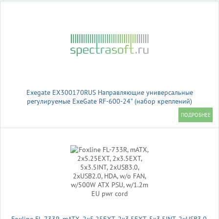
Exegate EX300170RUS Направляющие универсальные
регулируемые ExeGate RF-600-24" (набор креплений)
(продольные , высота 43 мм, длина в сложенном/раздвинутом
виде 600/925 мм, нагрузка до 45 кг)