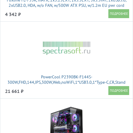
Foxline FL-733R, mATX, 2x5.25EXT, 2x3.5EXT, 5x3.5INT, 2xUSB3.0,
2xUSB2.0, HDA, w/o FAN, w/500W ATX PSU, w/1.2m EU pwr cord
4 342 ₽
PowerCool P2390BK-F144S-
300W,FHD,144,IPS,300W,Web,noWiFi,1*USB3.0,1*Type-C,CR,Stand
21 661 ₽