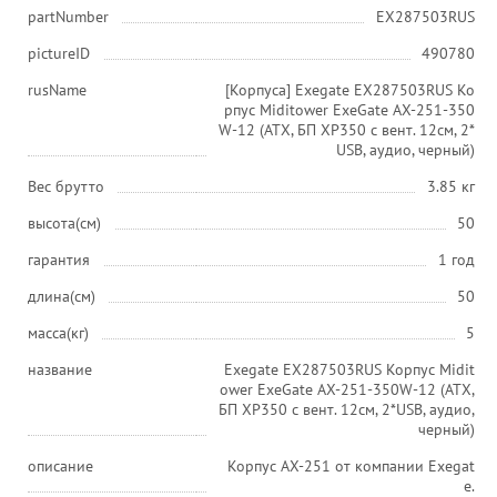
partNumber
EX287503RUS
pictureID
490780
rusName
[Корпуса] Exegate EX287503RUS Ко
рпус Miditower ExeGate AX-251-350
W-12 (ATX, БП XP350 с вент. 12см, 2*
USB, аудио, черный)
Вес брутто
3.85 кг
высота(см)
50
гарантия
1 год
длина(см)
50
масса(кг)
5
название
Exegate EX287503RUS Корпус Midit
ower ExeGate AX-251-350W-12 (ATX,
БП XP350 с вент. 12см, 2*USB, аудио,
черный)
описание
Корпус AX-251 от компании Exegat
e.