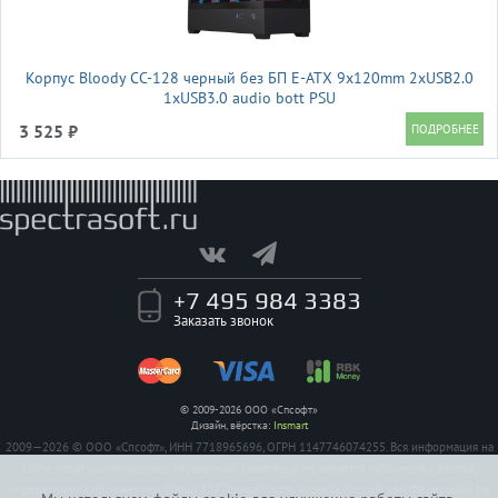
Корпус Bloody CC-128 черный без БП E-ATX 9x120mm 2xUSB2.0
1xUSB3.0 audio bott PSU
3 525 ₽
+7 495 984 3383
Заказать звонок
© 2009-2026 ООО «Спсофт»
Дизайн, вёрстка:
Insmart
2009—2026 © ООО «Спсофт», ИНН 7718965696, ОГРН 1147746074255. Вся информация на
сайте носит исключительно справочный характер, и не является публичной офертой,
определяемой положением Статьи 437 Гражданского кодекса Российской Федерации. На