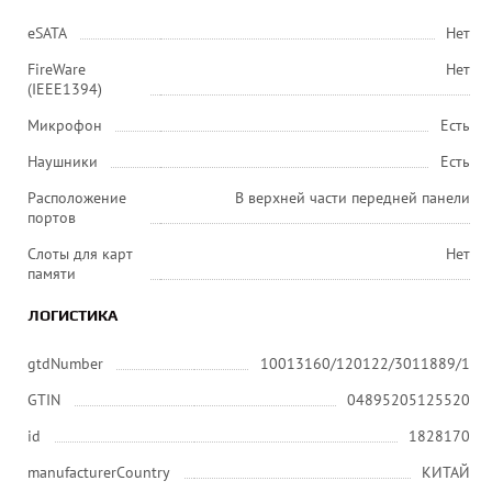
eSATA
Нет
FireWare
Нет
(IEEE1394)
Микрофон
Есть
Наушники
Есть
Расположение
В верхней части передней панели
портов
Слоты для карт
Нет
памяти
ЛОГИСТИКА
gtdNumber
10013160/120122/3011889/1
GTIN
04895205125520
id
1828170
manufacturerCountry
КИТАЙ