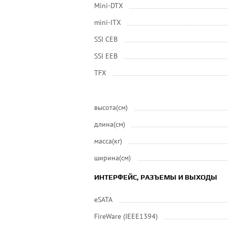
Mini-DTX
mini-ITX
SSI CEB
SSI EEB
ТFХ
высота(см)
длина(см)
масса(кг)
ширина(см)
ИНТЕРФЕЙС, РАЗЪЕМЫ И ВЫХОДЫ
eSATA
FireWare (IEEE1394)