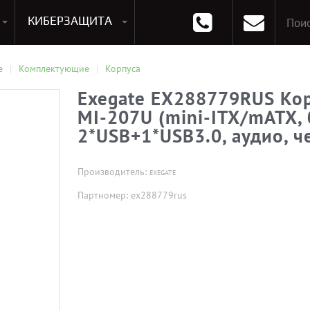
КИБЕРЗАЩИТА
раммирования
Опции к системам хранения
Аксессуары для ноутбуков
Аксессуары для планшетов
Материнские Платы для ПК
Оперативная память для ПК (RAM)
Устройства охлаждения
е
Комплектующие
Корпуса
Exegate EX288779RUS Кор
MI-207U (mini-ITX/mATX, 
2*USB+1*USB3.0, аудио, ч
Производитель:
EXEGATE
Партномер: ex288779rus