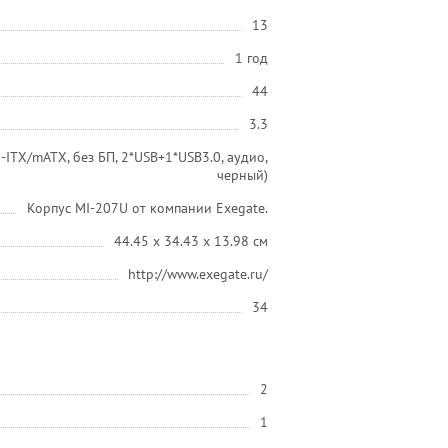
13
1 год
44
3.3
ITX/mATX, без БП, 2*USB+1*USB3.0, аудио,
черный)
Корпус MI-207U от компании Exegate.
44.45 x 34.43 x 13.98 см
http://www.exegate.ru/
34
2
1