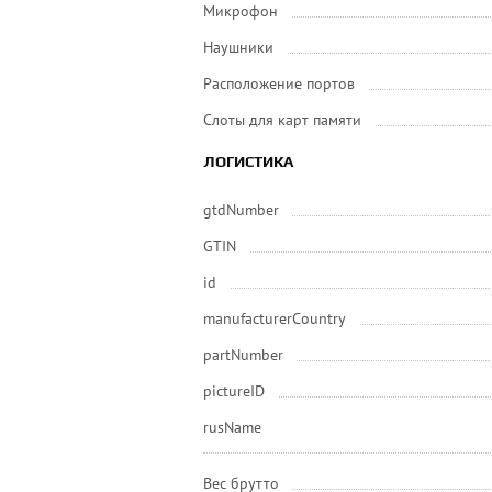
Микрофон
Наушники
Расположение портов
Слоты для карт памяти
ЛОГИСТИКА
gtdNumber
GTIN
id
manufacturerCountry
partNumber
pictureID
rusName
Вес брутто