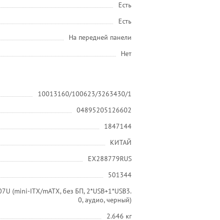
Есть
Есть
На передней панели
Нет
10013160/100623/3263430/1
04895205126602
1847144
КИТАЙ
EX288779RUS
501344
7U (mini-ITX/mATX, без БП, 2*USB+1*USB3.
0, аудио, черный)
2.646 кг