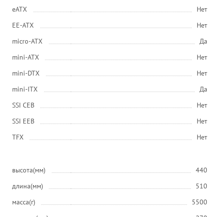
eATX
Нет
EE-ATX
Нет
micro-ATX
Да
mini-ATX
Нет
mini-DTX
Нет
mini-ITX
Да
SSI CEB
Нет
SSI EEB
Нет
ТFХ
Нет
высота(мм)
440
длина(мм)
510
масса(г)
5500