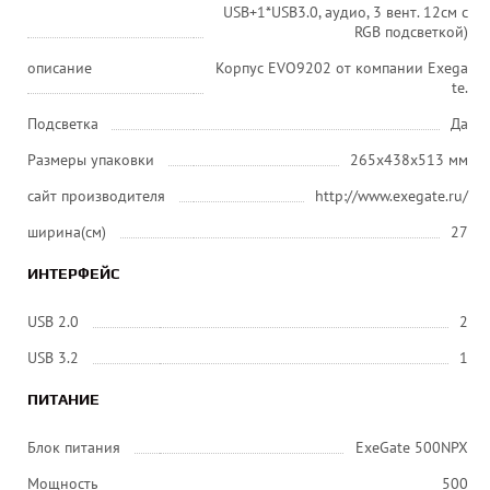
USB+1*USB3.0, аудио, 3 вент. 12см с
RGB подсветкой)
описание
Корпус EVO9202 от компании Exega
te.
Подсветка
Да
Размеры упаковки
265х438х513 мм
сайт производителя
http://www.exegate.ru/
ширина(см)
27
ИНТЕРФЕЙС
USB 2.0
2
USB 3.2
1
ПИТАНИЕ
Блок питания
ExeGate 500NPX
Мощность
500