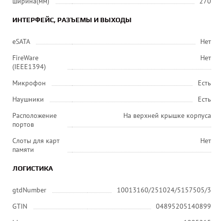
ширина(мм)
270
ИНТЕРФЕЙС, РАЗЪЕМЫ И ВЫХОДЫ
eSATA
Нет
FireWare
Нет
(IEEE1394)
Микрофон
Есть
Наушники
Есть
Расположение
На верхней крышке корпуса
портов
Слоты для карт
Нет
памяти
ЛОГИСТИКА
gtdNumber
10013160/251024/5157505/3
GTIN
04895205140899