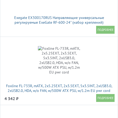
Exegate EX300170RUS Направляющие универсальные
регулируемые ExeGate RF-600-24" (набор креплений)
(продольные , высота 43 мм, длина в сложенном/раздвинутом
виде 600/925 мм, нагрузка до 45 кг)
Foxline FL-733R, mATX, 2x5.25EXT, 2x3.5EXT, 5x3.5INT, 2xUSB3.0,
2xUSB2.0, HDA, w/o FAN, w/500W ATX PSU, w/1.2m EU pwr cord
4 342 ₽