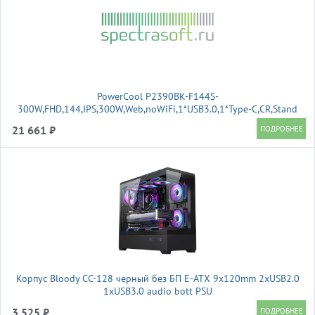
PowerCool P2390BK-F144S-
300W,FHD,144,IPS,300W,Web,noWiFi,1*USB3.0,1*Type-C,CR,Stand
21 661 ₽
Корпус Bloody CC-128 черный без БП E-ATX 9x120mm 2xUSB2.0
1xUSB3.0 audio bott PSU
3 525 ₽