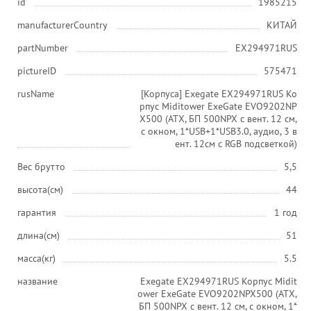
id
1985215
manufacturerCountry
КИТАЙ
partNumber
EX294971RUS
pictureID
575471
rusName
[Корпуса] Exegate EX294971RUS Ко
рпус Miditower ExeGate EVO9202NP
X500 (ATX, БП 500NPX с вент. 12 см,
с окном, 1*USB+1*USB3.0, аудио, 3 в
ент. 12см с RGB подсветкой)
Вес брутто
5,5
высота(см)
44
гарантия
1 год
длина(см)
51
масса(кг)
5.5
название
Exegate EX294971RUS Корпус Midit
ower ExeGate EVO9202NPX500 (ATX,
БП 500NPX с вент. 12 см, с окном, 1*