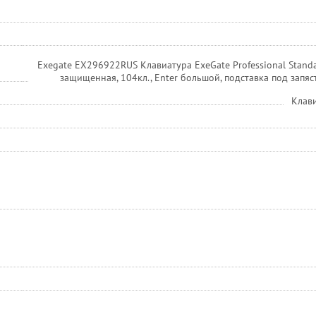
Exegate EX296922RUS Клавиатура ExeGate Professional Stand
защищенная, 104кл., Enter большой, подставка под запяст
Клав