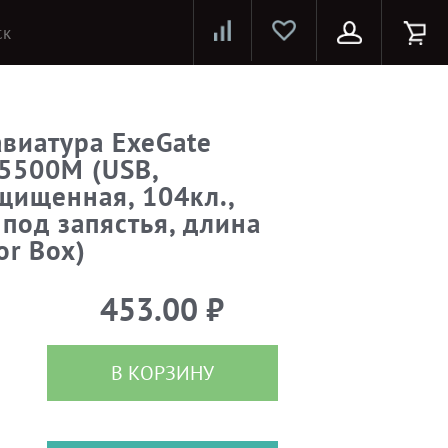
Лазерные принтеры и МФУ
Струйные принтеры и МФУ
Системы предотвращения распространения COVID-19
виатура ExeGate
E5500M (USB,
щищенная, 104кл.,
 под запястья, длина
or Box)
453.00 ₽
В КОРЗИНУ