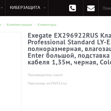
КИБЕРЗАЩИТА
раммирования
Опции к системам хранения
Аксессуары для ноутбуков
Аксессуары для планшетов
Материнские Платы для ПК
Оперативная память для ПК (RAM)
Устройства охлаждения
е
Комплектующие
Клавиатуры
Exegate EX296922RUS Кла
Professional Standard LY-
полноразмерная, влагоза
Enter большой, подставка
кабеля 1,35м, черная, Col
Производитель:
EXEGATE
Партномер: ex296922rus