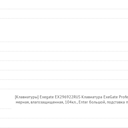
[Клавиатуры] Exegate EX296922RUS Клавиатура ExeGate Profe
мерная, влагозащищенная, 104кл., Enter большой, подставка по