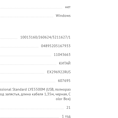
нет
Windows
10013160/260624/3211627/1
04895205167933
11043663
КИТАЙ
EX296922RUS
607695
ssional Standard LYE5500M (USB, полнораз
д запястья, длина кабеля 1,35м, черная, C
olor Box)
21
1 год