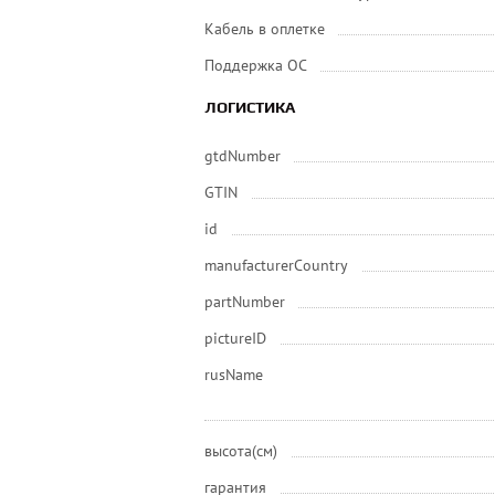
Кабель в оплетке
Поддержка ОС
ЛОГИСТИКА
gtdNumber
GTIN
id
manufacturerCountry
partNumber
pictureID
rusName
высота(см)
гарантия