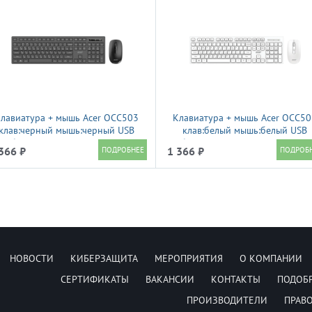
лавиатура + мышь Acer OCC503
Клавиатура + мышь Acer OCC50
клав:черный мышь:черный USB
клав:белый мышь:белый USB
беспроводная Multimedia
беспроводная (ZL.ACC11.00L)
366 ₽
1 366 ₽
(ZL.ACC11.00K)
НОВОСТИ
КИБЕРЗАЩИТА
МЕРОПРИЯТИЯ
О КОМПАНИИ
СЕРТИФИКАТЫ
ВАКАНСИИ
КОНТАКТЫ
ПОДОБ
ПРОИЗВОДИТЕЛИ
ПРАВ