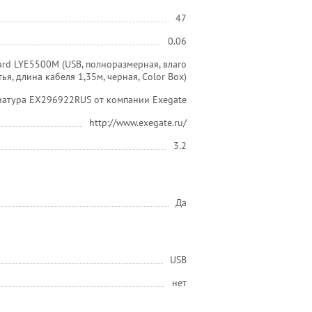
47
0.06
ard LYE5500M (USB, полноразмерная, влаго
ья, длина кабеля 1,35м, черная, Color Box)
иатура EX296922RUS от компании Exegate
http://www.exegate.ru/
3.2
Да
USB
нет