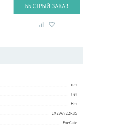
БЫСТРЫЙ ЗАКАЗ
нет
Нет
Нет
EX296922RUS
ExeGate