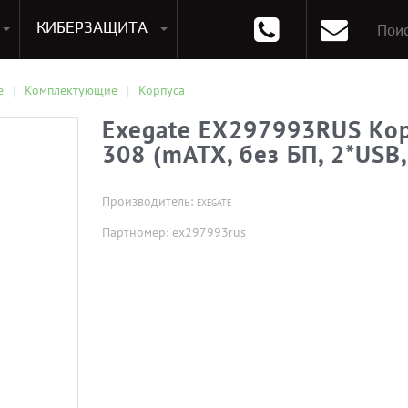
КИБЕРЗАЩИТА
раммирования
Опции к системам хранения
Аксессуары для ноутбуков
Аксессуары для планшетов
Материнские Платы для ПК
Оперативная память для ПК (RAM)
Устройства охлаждения
е
Комплектующие
Корпуса
Exegate EX297993RUS Кор
308 (mATX, без БП, 2*USB
Производитель:
EXEGATE
Партномер: ex297993rus