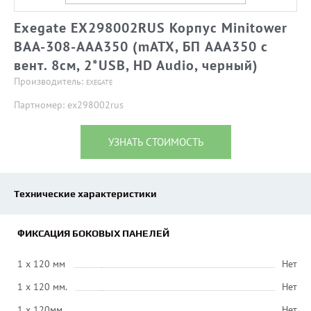
Exegate EX298002RUS Корпус Minitower
BAA-308-AAA350 (mATX, БП AAA350 с
вент. 8см, 2*USB, HD Audio, черный)
Производитель:
EXEGATE
Партномер: ex298002rus
УЗНАТЬ СТОИМОСТЬ
Технические характеристики
ФИКСАЦИЯ БОКОВЫХ ПАНЕЛЕЙ
1 x 120 мм
Нет
1 x 120 мм.
Нет
1 x 120мм
Нет