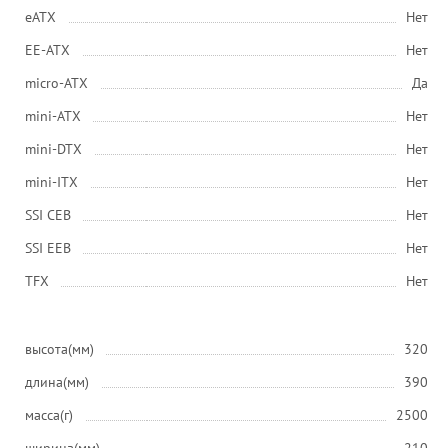
eATX
Нет
EE-ATX
Нет
micro-ATX
Да
mini-ATX
Нет
mini-DTX
Нет
mini-ITX
Нет
SSI CEB
Нет
SSI EEB
Нет
ТFХ
Нет
высота(мм)
320
длина(мм)
390
масса(г)
2500