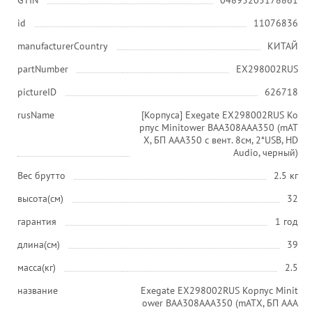
GTIN
04895205178861
id
11076836
manufacturerCountry
КИТАЙ
partNumber
EX298002RUS
pictureID
626718
rusName
[Корпуса] Exegate EX298002RUS Ко
рпус Minitower BAA308AAA350 (mAT
X, БП AAA350 с вент. 8см, 2*USB, HD
Audio, черный)
Вес брутто
2.5 кг
высота(см)
32
гарантия
1 год
длина(см)
39
масса(кг)
2.5
название
Exegate EX298002RUS Корпус Minit
ower BAA308AAA350 (mATX, БП AAA