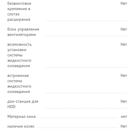
безвинтовое
Нет
крепление в
слотах
расширения
блок управления
Нет
вентиляторами
возможность
Нет
установки
системы
жидкостного
охлаждения
встроенная
Нет
система
жидкостного
охлаждения
док-станция для
Нет
HDD
Материал окна
нет
наличие колес
Нет