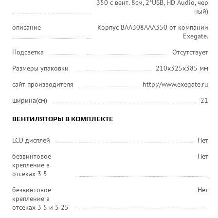
350 с вент. 8см, 2*USB, HD Audio, чер
ный)
описание
Корпус BAA308AAA350 от компании
Exegate.
Подсветка
Отсутствует
Размеры упаковки
210х325х385 мм
сайт производителя
http://www.exegate.ru
ширина(см)
21
ВЕНТИЛЯТОРЫ В КОМПЛЕКТЕ
LCD дисплей
Нет
безвинтовое
Нет
крепление в
отсеках 3 5
безвинтовое
Нет
крепление в
отсеках 3 5 и 5 25