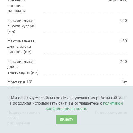
Коннектор
24 pin ATX
питания
мат.платы
Максимальная
140
высота кулера
(мм)
Максимальная
180
длина блока
питания (мм)
Максимальная
240
длина
видеокарты (мм)
Монтаж в 19"
Нет
стойку
Окно на боковой
Отсутствует
Мы используем файлы cookie для улучшения работы сайта.
панели
Продолжая использовать сайт, вы соглашаетесь с
политикой
конфиденциальности
.
Поддерживаемые
Полноразмерные
платы
ПРИНЯТЬ
расширения