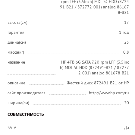
rpm LFF (3.5inch) MDL SC HDD (8724
91-B21 / 872772-001) analog 86167
8-B21
высота(см)
17
гарантия
1 год
длина(см)
25
масса(кг)
0.8
название
HP 4TB 6G SATA 7.2K rpm LFF (3.5inc
h) MDL SC HDD (872491-B21 / 87277
2-001) analog 861678-B21
описание
Жёсткий диск 872491-B21 от HP
сайт производителя
http://www.hp.com/ru
ширина(см)
20
СОВМЕСТИМОСТЬ
SATA
Да