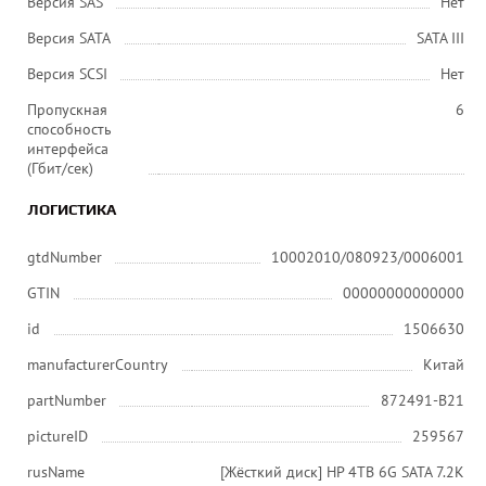
Версия SAS
Нет
Версия SATA
SATA III
Версия SCSI
Нет
Пропускная
6
способность
интерфейса
(Гбит/сек)
ЛОГИСТИКА
gtdNumber
10002010/080923/0006001
GTIN
00000000000000
id
1506630
manufacturerCountry
Китай
partNumber
872491-B21
pictureID
259567
rusName
[Жёсткий диск] HP 4TB 6G SATA 7.2K