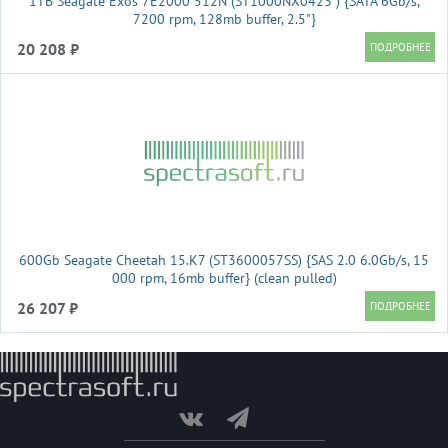
1TB Seagate Exos 7E2000 512N (ST1000NX0423 ) {SATA 6Gb/s,
7200 rpm, 128mb buffer, 2.5"}
20 208 ₽
600Gb Seagate Cheetah 15.K7 (ST3600057SS) {SAS 2.0 6.0Gb/s, 15
000 rpm, 16mb buffer} (clean pulled)
26 207 ₽