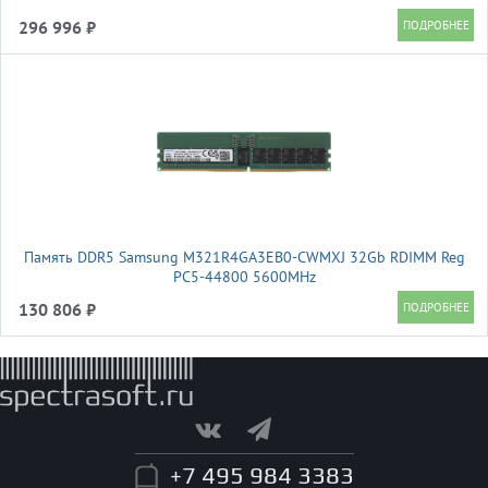
296 996 ₽
Память DDR5 Samsung M321R4GA3EB0-CWMXJ 32Gb RDIMM Reg
PC5-44800 5600MHz
130 806 ₽
+7 495 984 3383