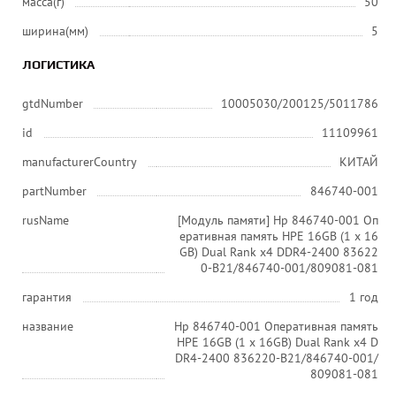
масса(г)
50
ширина(мм)
5
ЛОГИСТИКА
gtdNumber
10005030/200125/5011786
id
11109961
manufacturerCountry
КИТАЙ
partNumber
846740-001
rusName
[Модуль памяти] Hp 846740-001 Оп
еративная память HPE 16GB (1 x 16
GB) Dual Rank x4 DDR4-2400 83622
0-B21/846740-001/809081-081
гарантия
1 год
название
Hp 846740-001 Оперативная память
HPE 16GB (1 x 16GB) Dual Rank x4 D
DR4-2400 836220-B21/846740-001/
809081-081