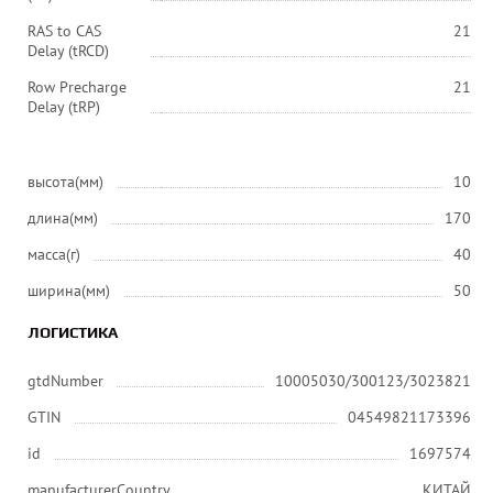
RAS to CAS
21
Delay (tRCD)
Row Precharge
21
Delay (tRP)
высота(мм)
10
длина(мм)
170
масса(г)
40
ширина(мм)
50
ЛОГИСТИКА
gtdNumber
10005030/300123/3023821
GTIN
04549821173396
id
1697574
manufacturerCountry
КИТАЙ