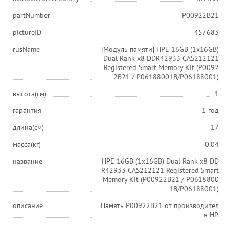
partNumber
P00922B21
pictureID
457683
rusName
[Модуль памяти] HPE 16GB (1x16GB)
Dual Rank x8 DDR42933 CAS212121
Registered Smart Memory Kit (P0092
2B21 / P06188001B/P06188001)
высота(см)
1
гарантия
1 год
длина(см)
17
масса(кг)
0.04
название
HPE 16GB (1x16GB) Dual Rank x8 DD
R42933 CAS212121 Registered Smart
Memory Kit (P00922B21 / P0618800
1B/P06188001)
описание
Память P00922B21 от производител
я HP.