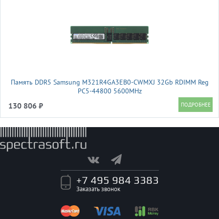
Память DDR5 Samsung M321R4GA3EB0-CWMXJ 32Gb RDIMM Reg
PC5-44800 5600MHz
130 806 ₽
+7 495 984 3383
Заказать звонок