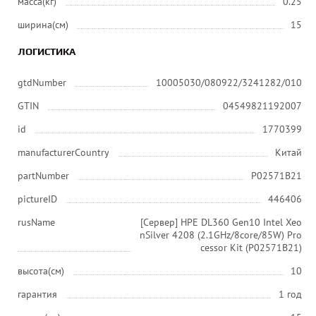
масса(кг)
0.25
ширина(см)
15
ЛОГИСТИКА
gtdNumber
10005030/080922/3241282/010
GTIN
04549821192007
id
1770399
manufacturerCountry
Китай
partNumber
P02571B21
pictureID
446406
rusName
[Сервер] HPE DL360 Gen10 Intel Xeo
nSilver 4208 (2.1GHz/8core/85W) Pro
cessor Kit (P02571B21)
высота(см)
10
гарантия
1 год