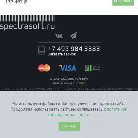
137 492 ₽
+7 495 984 3383
Заказать звонок
© 2009-2026 ООО «Спсофт»
Дизайн, вёрстка:
Insmart
2009—2026 © ООО «Спсофт», ИНН 7718965696, ОГРН 1147746074255. Вся информация на
сайте носит исключительно справочный характер, и не является публичной офертой,
определяемой положением Статьи 437 Гражданского кодекса Российской Федерации. На
Мы используем файлы cookie для улучшения работы сайта.
все заявленные на сайте авторизации имеются сертификаты полученные от
Продолжая использовать сайт, вы соглашаетесь с
политикой
производителей. Услуги по ремонту предоставляются авторизованными сервисными
конфиденциальности
.
центрами. Функции и комплектация устройств могут различаться в зависимости от модели.
Фирма-производитель оставляет за собой право на внесение изменений в конструкцию,
ПРИНЯТЬ
комплектацию и дизайн оборудования. Пользуясь сайтом Вы соглашаетесь на сбор
обезличенных персональных данных через cookies.