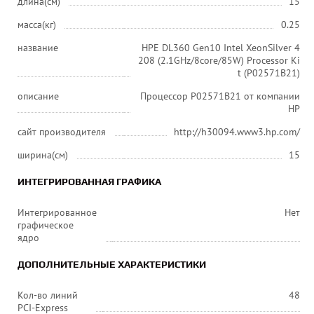
длина(см)
15
масса(кг)
0.25
название
HPE DL360 Gen10 Intel XeonSilver 4
208 (2.1GHz/8core/85W) Processor Ki
t (P02571B21)
описание
Процессор P02571B21 от компании
HP
сайт производителя
http://h30094.www3.hp.com/
ширина(см)
15
ИНТЕГРИРОВАННАЯ ГРАФИКА
Интегрированное
Нет
графическое
ядро
ДОПОЛНИТЕЛЬНЫЕ ХАРАКТЕРИСТИКИ
Кол-во линий
48
PCI-Express