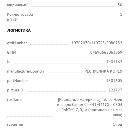
ширина(мм)
50
Кол-во товара
1
в УЕИ
ЛОГИСТИКА
gtdNumber
10702070/110325/5086732
GTIN
04690665063869
id
1401162
manufacturerCountry
РЕСПУБЛИКА КОРЕЯ
partNumber
1501605
pictureID
222727
rusName
[Расходные материалы] InkTec Черн
ила для Canon CL-441/441CXL, C504
1 (InkTec) C, 0,1л (оригинальная фас
овка)
гарантия
1 год