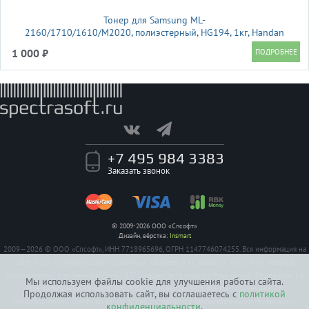
Тонер для Samsung ML-
2160/1710/1610/M2020, полиэстерный, HG194, 1кг, Handan
1 000 ₽
+7 495 984 3383
Заказать звонок
© 2009-2026 ООО «Спсофт»
Дизайн, вёрстка:
Insmart
2009—2026 © ООО «Спсофт», ИНН 7718965696, ОГРН 1147746074255. Вся информация на
сайте носит исключительно справочный характер, и не является публичной офертой,
определяемой положением Статьи 437 Гражданского кодекса Российской Федерации. На
Мы используем файлы cookie для улучшения работы сайта.
все заявленные на сайте авторизации имеются сертификаты полученные от
Продолжая использовать сайт, вы соглашаетесь с
политикой
производителей. Услуги по ремонту предоставляются авторизованными сервисными
конфиденциальности
.