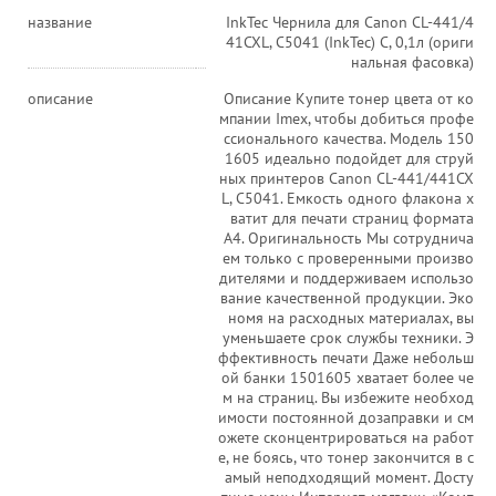
название
InkTec Чернила для Canon CL-441/4
41CXL, C5041 (InkTec) C, 0,1л (ориги
нальная фасовка)
описание
Описание Купите тонер цвета от ко
мпании Imex, чтобы добиться профе
ссионального качества. Модель 150
1605 идеально подойдет для струй
ных принтеров Canon CL-441/441CX
L, C5041. Емкость одного флакона х
ватит для печати страниц формата
А4. Оригинальность Мы сотруднича
ем только с проверенными произво
дителями и поддерживаем использо
вание качественной продукции. Эко
номя на расходных материалах, вы
уменьшаете срок службы техники. Э
ффективность печати Даже небольш
ой банки 1501605 хватает более че
м на страниц. Вы избежите необход
имости постоянной дозаправки и см
ожете сконцентрироваться на работ
е, не боясь, что тонер закончится в с
амый неподходящий момент. Досту