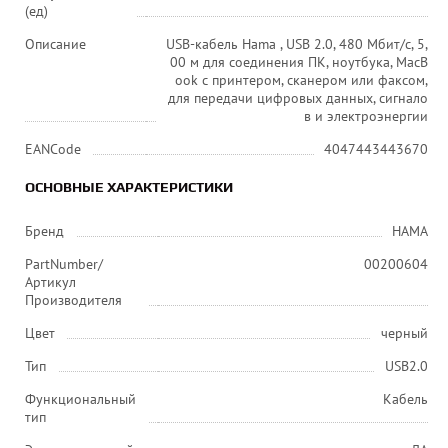
(ед)
Описание
USB-кабель Hama , USB 2.0, 480 Мбит/с, 5,
00 м для соединения ПК, ноутбука, MacB
ook с принтером, сканером или факсом,
для передачи цифровых данных, сигнало
в и электроэнергии
EANCode
4047443443670
ОСНОВНЫЕ ХАРАКТЕРИСТИКИ
Бренд
HAMA
PartNumber/
00200604
Артикул
Производителя
Цвет
черный
Тип
USB2.0
Функциональный
Кабель
тип