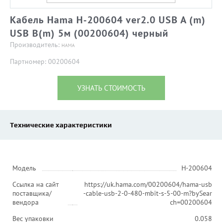
Кабель Hama H-200604 ver2.0 USB A (m)
USB B(m) 5м (00200604) черный
Производитель:
HAMA
Партномер: 00200604
УЗНАТЬ СТОИМОСТЬ
Технические характеристики
Модель
H-200604
Ссылка на сайт
https://uk.hama.com/00200604/hama-usb
поставщика/
-cable-usb-2-0-480-mbit-s-5-00-m?bySear
вендора
ch=00200604
Вес упаковки
0.058