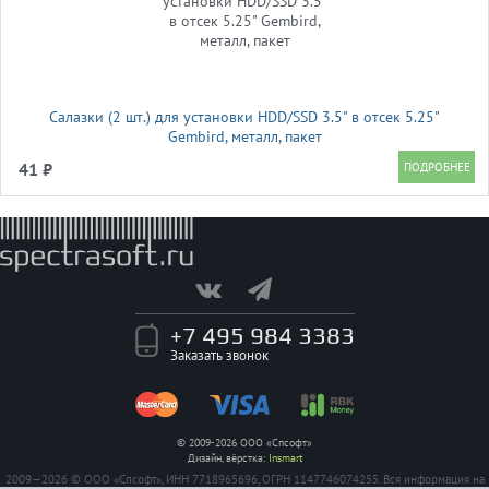
Салазки (2 шт.) для установки HDD/SSD 3.5" в отсек 5.25"
Gembird, металл, пакет
41 ₽
+7 495 984 3383
Заказать звонок
© 2009-2026 ООО «Спсофт»
Дизайн, вёрстка:
Insmart
2009—2026 © ООО «Спсофт», ИНН 7718965696, ОГРН 1147746074255. Вся информация на