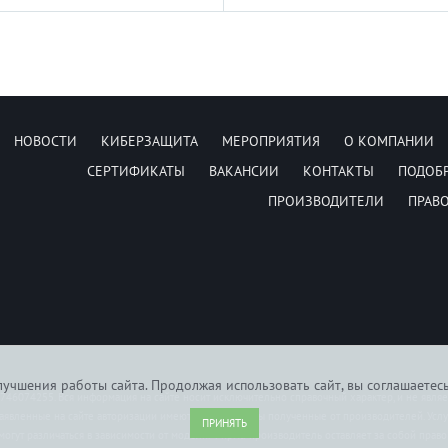
НОВОСТИ
КИБЕРЗАЩИТА
МЕРОПРИЯТИЯ
О КОМПАНИИ
СЕРТИФИКАТЫ
ВАКАНСИИ
КОНТАКТЫ
ПОДОБ
ПРОИЗВОДИТЕЛИ
ПРАВ
учшения работы сайта. Продолжая использовать сайт, вы соглашаетес
6074255. Вся информация на сайте носит исключительно справочный характер, и не явля
заявленные на сайте авторизации имеются сертификаты полученные от производителей. Усл
ПРИНЯТЬ
могут различаться в зависимости от модели. Фирма-производитель оставляет за собой прав