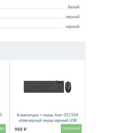
белый
черный
черный
3
Клавиатура + мышь Acer OCC504
клав:черный мышь:черный USB
Multimedia (ZL.ACC11.00M)
980 ₽