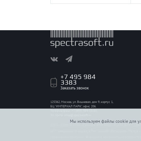
+7 495 984
3383
Заказать звонок
125362, Москва, ул. Вишневая, дом 9, корпус 1,
БЦ "ИМПЕРИАЛ ПАРК", офис 206.
Телефон/факс: +7 (495) 984-33-83
Эл. почта:
shop@spectrasoft.ru
Мы используем файлы cookie для ул
2009—2026 © ООО «Спсофт», ИНН 7718965696, ОГРН 114774
437 Гражданского кодекса Российской Федерации. На все 
сервисными центрами. Функции и комплектация устройств 