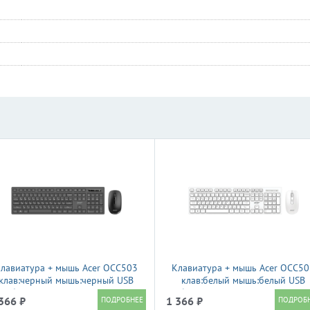
лавиатура + мышь Acer OCC503
Клавиатура + мышь Acer OCC50
клав:черный мышь:черный USB
клав:белый мышь:белый USB
беспроводная Multimedia
беспроводная (ZL.ACC11.00L)
366 ₽
1 366 ₽
(ZL.ACC11.00K)