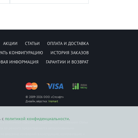
АКЦИИ
СТАТЬИ
ОПЛАТА И ДОСТАВКА
РАТЬ КОНФИГУРАЦИЮ
ИСТОРИЯ ЗАКАЗОВ
ОВАЯ ИНФОРМАЦИЯ
ГАРАНТИИ И ВОЗВРАТ
© 2009-2026 ООО «Спсофт»
Дизайн, вёрстка:
Insmart
ь с
политикой конфиденциальности
.
ется публичной офертой, определяемой положением Статьи
уги по ремонту предоставляются авторизованными
о на внесение изменений в конструкцию, комплектацию и