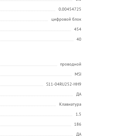
0.00454725
цифровой блок
454
40
проводной
MSI
S11-04RU252-HH9
ДА
Клавиатура
1.5
186
ДА