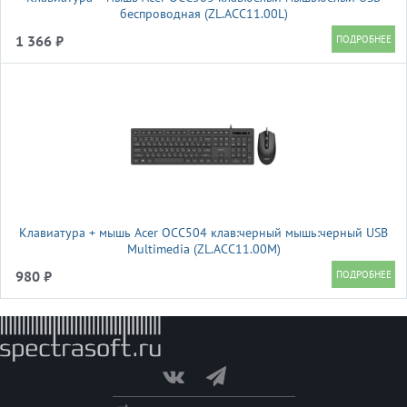
беспроводная (ZL.ACC11.00L)
1 366 ₽
Клавиатура + мышь Acer OCC504 клав:черный мышь:черный USB
Multimedia (ZL.ACC11.00M)
980 ₽