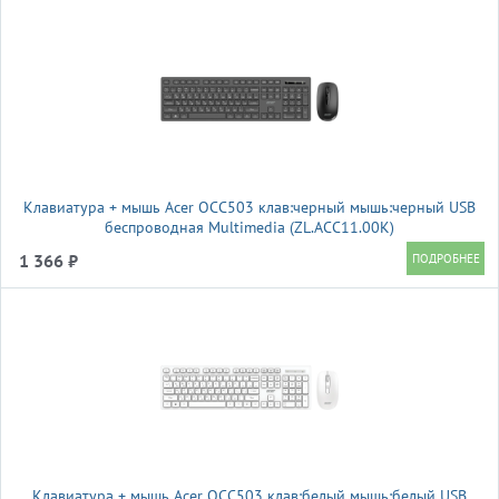
Клавиатура + мышь Acer OCC503 клав:черный мышь:черный USB
беспроводная Multimedia (ZL.ACC11.00K)
1 366 ₽
Клавиатура + мышь Acer OCC503 клав:белый мышь:белый USB