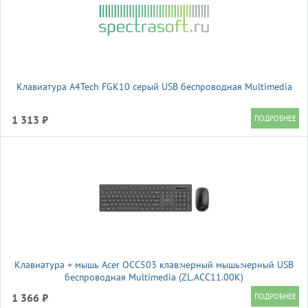
Клавиатура A4Tech FGK10 серый USB беспроводная Multimedia
1 313 ₽
Клавиатура + мышь Acer OCC503 клав:черный мышь:черный USB
беспроводная Multimedia (ZL.ACC11.00K)
1 366 ₽