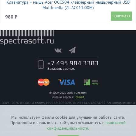
Клавиатура + мышь Acer OCC504 клав:черный мышь:черный USB
Multimedia (ZL.ACC11.00M)
980 ₽
+7 495 984 3383
Заказать звонок
© 2009-2026 ООО «Спсофт»
Дизайн, вёрстка:
Insmart
2009—2026 © ООО «Спсофт», ИНН 7718965696, ОГРН 1147746074255. Вся информация на
сайте носит исключительно справочный характер, и не является публичной офертой,
определяемой положением Статьи 437 Гражданского кодекса Российской Федерации. На
Мы используем файлы cookie для улучшения работы сайта.
все заявленные на сайте авторизации имеются сертификаты полученные от
Продолжая использовать сайт, вы соглашаетесь с
политикой
производителей. Услуги по ремонту предоставляются авторизованными сервисными
конфиденциальности
.
центрами. Функции и комплектация устройств могут различаться в зависимости от модели.