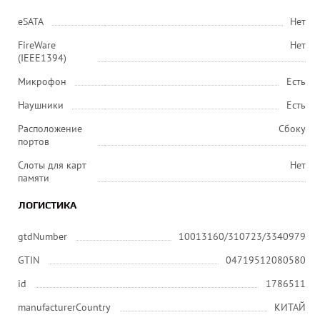
eSATA
Нет
FireWare
Нет
(IEEE1394)
Микрофон
Есть
Наушники
Есть
Расположение
Сбоку
портов
Слоты для карт
Нет
памяти
ЛОГИСТИКА
gtdNumber
10013160/310723/3340979
GTIN
04719512080580
id
1786511
manufacturerCountry
КИТАЙ