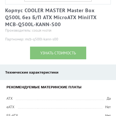
Корпус COOLER MASTER Master Box
Q500L без Б/П ATX MicroATX MiniITX
MCB-Q500L-KANN-S00
Производитель:
COOLER MASTER
Партномер: mcb-q500l-kann-s00
УЗНАТЬ СТОИМОСТЬ
Технические характеристики
РЕКОМЕНДУЕМЫЕ МАТЕРИНСКИЕ ПЛАТЫ
ATX
Да
eATX
Нет
EE-ATX
Нет