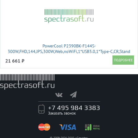
PowerCool P2390BK-F144S-
300W,FHD,144,IPS,300W,Web,noWiFi,1*USB3.0,1*Type-C,CR,Stand
21 661 ₽
+7 495 984 3383
Заказать звонок
© 2009-2026 ООО «Спсофт»