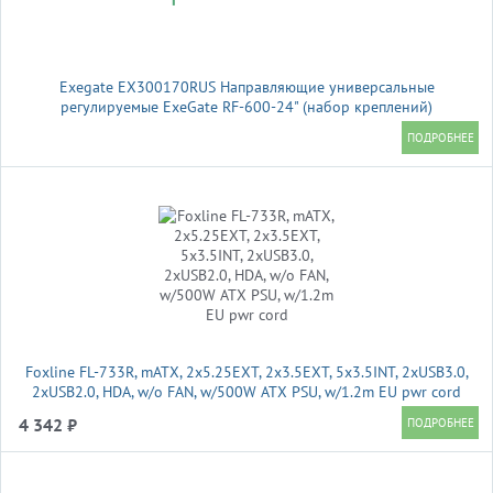
Exegate EX300170RUS Направляющие универсальные
регулируемые ExeGate RF-600-24" (набор креплений)
(продольные , высота 43 мм, длина в сложенном/раздвинутом
виде 600/925 мм, нагрузка до 45 кг)
Foxline FL-733R, mATX, 2x5.25EXT, 2x3.5EXT, 5x3.5INT, 2xUSB3.0,
2xUSB2.0, HDA, w/o FAN, w/500W ATX PSU, w/1.2m EU pwr cord
4 342 ₽