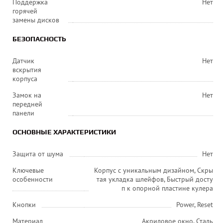
Поддержка
Нет
горячей
замены дисков
БЕЗОПАСНОСТЬ
Датчик
Нет
вскрытия
корпуса
Замок на
Нет
передней
панели
ОСНОВНЫЕ ХАРАКТЕРИСТИКИ
Защита от шума
Нет
Ключевые
Корпус с уникальным дизайном, Скры
особенности
тая укладка шлейфов, Быстрый досту
п к опорной пластине кулера
Кнопки
Power, Reset
Материал
Акриловое окно, Сталь