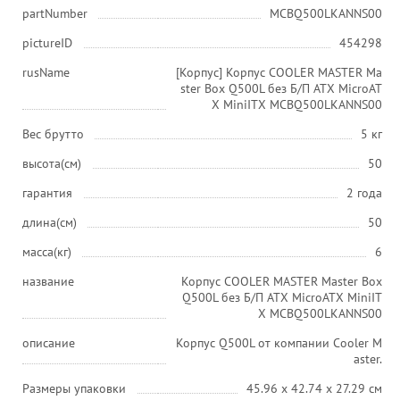
partNumber
MCBQ500LKANNS00
pictureID
454298
rusName
[Корпус] Корпус COOLER MASTER Ma
ster Box Q500L без Б/П ATX MicroAT
X MiniITX MCBQ500LKANNS00
Вес брутто
5 кг
высота(см)
50
гарантия
2 года
длина(см)
50
масса(кг)
6
название
Корпус COOLER MASTER Master Box
Q500L без Б/П ATX MicroATX MiniIT
X MCBQ500LKANNS00
описание
Корпус Q500L от компании Cooler M
aster.
Размеры упаковки
45.96 x 42.74 x 27.29 см