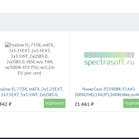
oxline FL-733R, mATX, 2x5.25EXT,
PowerCool P2390BK-F144S-
2x3.5EXT, 5x3.5INT, 2xUSB3.0,
300W,FHD,144,IPS,300W,Web,noWi
2xUSB2.0, HDA, w/o FAN, w/500W
C,CR,Stand
342 ₽
21 661 ₽
ATX PSU, w/1.2m EU pwr cord