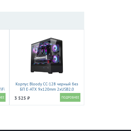
Корпус Bloody CC-128 черный без
Fi,1*USB3.0,1*Type-
БП E-ATX 9x120mm 2xUSB2.0
1xUSB3.0 audio bott PSU
3 525 ₽