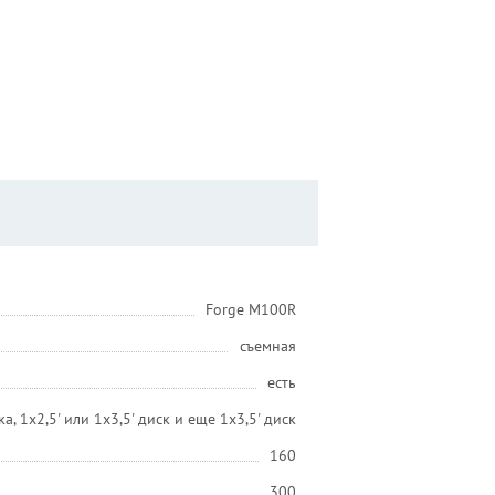
Forge M100R
съемная
есть
а, 1х2,5' или 1х3,5' диск и еще 1х3,5' диск
160
300