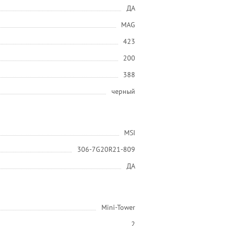
ДА
MAG
423
200
388
черный
MSI
306-7G20R21-809
ДА
Mini-Tower
2