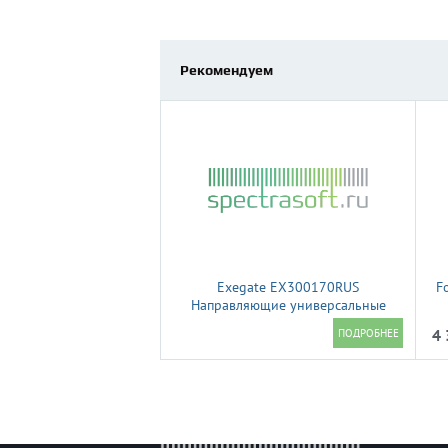
Рекомендуем
Exegate EX300170RUS
F
Направляющие универсальные
регулируемые ExeGate RF-600-24"
4 
(набор креплений) (продольные ,
высота 43 мм, длина в сложенном/
раздвинутом виде 600/925 мм,
нагрузка до 45 кг)