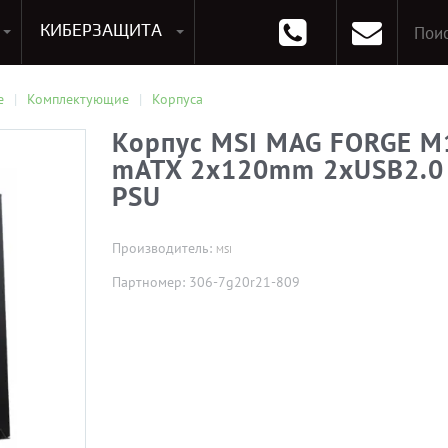
КИБЕРЗАЩИТА
раммирования
Опции к системам хранения
Аксессуары для ноутбуков
Аксессуары для планшетов
Материнские Платы для ПК
Оперативная память для ПК (RAM)
Устройства охлаждения
е
Комплектующие
Корпуса
Корпус MSI MAG FORGE M
mATX 2x120mm 2xUSB2.0 1
PSU
Производитель:
MSI
Партномер: 306-7g20r21-809