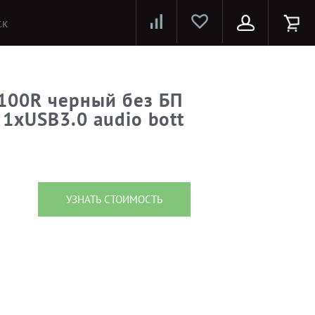
Лазерные принтеры и МФУ
Струйные принтеры и МФУ
Системы предотвращения распространения COVID-19
100R черный без БП
xUSB3.0 audio bott
УЗНАТЬ СТОИМОСТЬ