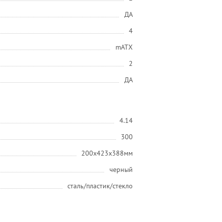
ДА
4
mATX
2
ДА
4.14
300
200x423x388мм
черный
сталь/пластик/стекло