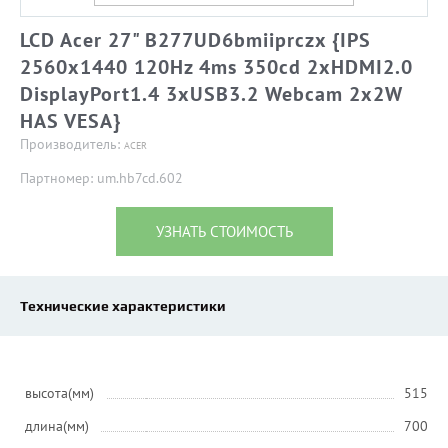
LCD Acer 27" B277UD6bmiiprczx {IPS
2560x1440 120Hz 4ms 350cd 2xHDMI2.0
DisplayPort1.4 3xUSB3.2 Webcam 2x2W
HAS VESA}
Производитель:
ACER
Партномер: um.hb7cd.602
УЗНАТЬ СТОИМОСТЬ
Технические характеристики
высота(мм)
515
длина(мм)
700