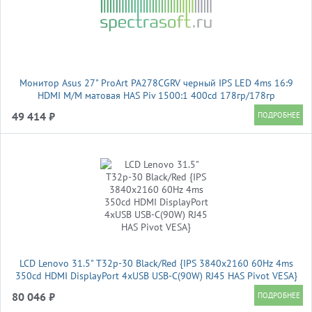
Монитор Asus 27" ProArt PA278CGRV черный IPS LED 4ms 16:9
HDMI M/M матовая HAS Piv 1500:1 400cd 178гр/178гр
2560x1440 144Hz DP 2K USB 6.6кг
49 414 ₽
LCD Lenovo 31.5" T32p-30 Black/Red {IPS 3840x2160 60Hz 4ms
350cd HDMI DisplayPort 4xUSB USB-C(90W) RJ45 HAS Pivot VESA}
80 046 ₽