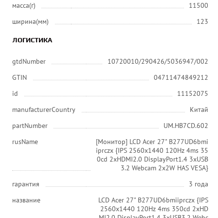
масса(г)
11500
ширина(мм)
123
ЛОГИСТИКА
gtdNumber
10720010/290426/5036947/002
GTIN
04711474849212
id
11152075
manufacturerCountry
Китай
partNumber
UM.HB7CD.602
rusName
[Монитор] LCD Acer 27" B277UD6bmi
iprczx {IPS 2560x1440 120Hz 4ms 35
0cd 2xHDMI2.0 DisplayPort1.4 3xUSB
3.2 Webcam 2x2W HAS VESA}
гарантия
3 года
название
LCD Acer 27" B277UD6bmiiprczx {IPS
2560x1440 120Hz 4ms 350cd 2xHD
MI2.0 DisplayPort1.4 3xUSB3.2 Webc