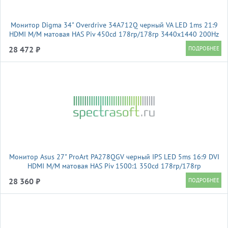
Монитор Digma 34" Overdrive 34A712Q черный VA LED 1ms 21:9
HDMI M/M матовая HAS Piv 450cd 178гр/178гр 3440x1440 200Hz
DP UW 5.7кг
28 472 ₽
Монитор Asus 27" ProArt PA278QGV черный IPS LED 5ms 16:9 DVI
HDMI M/M матовая HAS Piv 1500:1 350cd 178гр/178гр
2560x1440 120Hz DP 2K USB 6.4кг
28 360 ₽