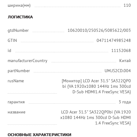
ширина(мм)
110
ЛОГИСТИКА
gtdNumber
10620010/250526/5085622/003
GTIN
04711474985248
id
11152068
manufacturerCountry
Китай
partNumber
UM.JS2CD.004
rusName
[Монитор] LCD Acer 31.5" SA322QP0
bi {VA 1920x1080 144Hz 1ms 300cd
D-Sub HDMI1.4 FreeSync VESA}
гарантия
3 года
название
LCD Acer 31.5" SA322QP0bi {VA 1920
x1080 144Hz 1ms 300cd D-Sub HDMI
1.4 FreeSync VESA}
ОСНОВНЫЕ ХАРАКТЕРИСТИКИ