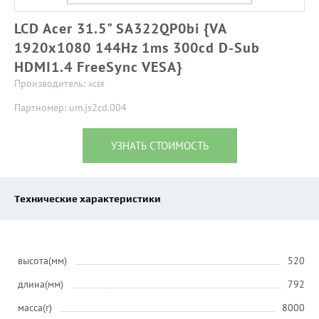
LCD Acer 31.5" SA322QP0bi {VA
1920x1080 144Hz 1ms 300cd D-Sub
HDMI1.4 FreeSync VESA}
Производитель:
ACER
Партномер: um.js2cd.004
УЗНАТЬ СТОИМОСТЬ
Технические характеристики
высота(мм)
520
длина(мм)
792
масса(г)
8000