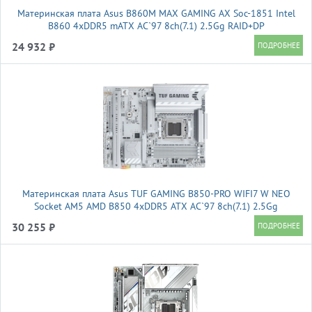
Материнская плата Asus B860M MAX GAMING AX Soc-1851 Intel
B860 4xDDR5 mATX AC`97 8ch(7.1) 2.5Gg RAID+DP
24 932 ₽
Материнская плата Asus TUF GAMING B850-PRO WIFI7 W NEO
Socket AM5 AMD B850 4xDDR5 ATX AC`97 8ch(7.1) 2.5Gg
RAID+HDMI+DP
30 255 ₽