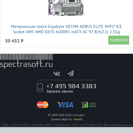
Материнская плата Gigabyte X870M AORUS ELITE WIFI7 ICE
Socket AM5 AMD X870 4xDDR5 mATX AC`97 8ch(7.1) 2.5Gg
RAID+HDMI
30 432 ₽
+7 495 984 3383
Заказать звонок
© 2009-2026 ООО «Спсофт»
Дизайн, вёрстка:
Insmart
2009—2026 © ООО «Спсофт», ИНН 7718965696, ОГРН 1147746074255. Вся информация на
сайте носит исключительно справочный характер, и не является публичной офертой,