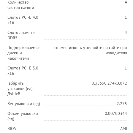
Количество
4
слотов памяти
Слотов PCI-E 4.0
1
x16
Слотов памяти
4
DDR5
Поддерживаемые
совместимость уточняйте на сайте про
диски и
изводителя
накопители
Слотов PCI-E 5.0
1
x16
Габариты
0.355x0.274x0.072
упаковки (ед)
ДхШхВ
Вес упаковки (ед)
2.275
Объем упаковки
0.00700344
(ед)
BIOS
AMI