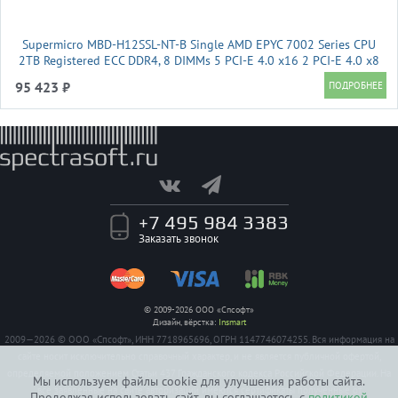
Supermicro MBD-H12SSL-NT-B Single AMD EPYC 7002 Series CPU
2TB Registered ECC DDR4, 8 DIMMs 5 PCI-E 4.0 x16 2 PCI-E 4.0 x8
2 M.2, 2 SlimSAS x8, Dual 10GBase-T LAN via Broadcom BCM57416
95 423 ₽
+7 495 984 3383
Заказать звонок
© 2009-2026 ООО «Спсофт»
Дизайн, вёрстка:
Insmart
2009—2026 © ООО «Спсофт», ИНН 7718965696, ОГРН 1147746074255. Вся информация на
сайте носит исключительно справочный характер, и не является публичной офертой,
определяемой положением Статьи 437 Гражданского кодекса Российской Федерации. На
Мы используем файлы cookie для улучшения работы сайта.
все заявленные на сайте авторизации имеются сертификаты полученные от
Продолжая использовать сайт, вы соглашаетесь с
политикой