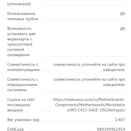
(оптический)
Использование
ДА
тепловых трубок
Возможность
ДА
установить две
видеокарты с
трехслотовой
системой
охлаждения
Совместимость с
совместимость уточняйте на сайте про
комплектующими
изводителя.
Совместимость с
совместимость уточняйте на сайте про
операционными
изводителя.
системами
Ссылка на сайт
https://www.asus.com/ru/Motherboards-
поставщика/
Components/Motherboards/Workstatio
вендора
n/WS-C422-SAGE-10G/techspec/
Вес упаковки (ед)
2.467
EANCode
889349962954