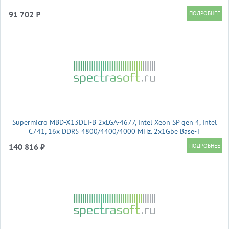
91 702 ₽
Supermicro MBD-X13DEI-B 2xLGA-4677, Intel Xeon SP gen 4, Intel
C741, 16x DDR5 4800/4400/4000 MHz. 2x1Gbe Base-T
BCM5720+1xMgmt LAN, 10xSATA3, 2xSATA-DOM, 6xUSB3, 4xPCI-
140 816 ₽
Ex16+2xPCI-E x8+3xMCIO x8, 2xM.