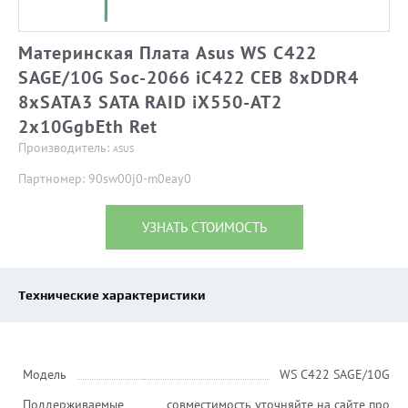
Материнская Плата Asus WS C422
SAGE/10G Soc-2066 iC422 CEB 8xDDR4
8xSATA3 SATA RAID iX550-AT2
2х10GgbEth Ret
Производитель:
ASUS
Партномер: 90sw00j0-m0eay0
УЗНАТЬ СТОИМОСТЬ
Технические характеристики
Модель
WS C422 SAGE/10G
Поддерживаемые
совместимость уточняйте на сайте про