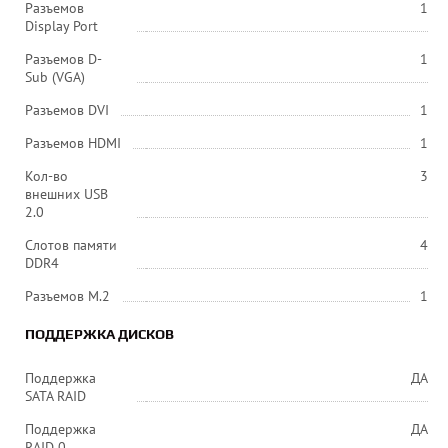
Разъемов
1
Display Port
Разъемов D-
1
Sub (VGA)
Разъемов DVI
1
Разъемов HDMI
1
Кол-во
3
внешних USB
2.0
Слотов памяти
4
DDR4
Разъемов M.2
1
ПОДДЕРЖКА ДИСКОВ
Поддержка
ДА
SATA RAID
Поддержка
ДА
RAID 0