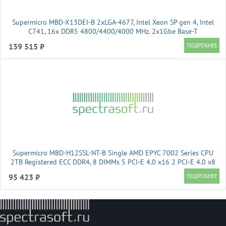
Supermicro MBD-X13DEI-B 2xLGA-4677, Intel Xeon SP gen 4, Intel
C741, 16x DDR5 4800/4400/4000 MHz. 2x1Gbe Base-T
BCM5720+1xMgmt LAN, 10xSATA3, 2xSATA-DOM, 6xUSB3, 4xPCI-
139 515 ₽
Ex16+2xPCI-E x8+3xMCIO x8, 2xM.
Supermicro MBD-H12SSL-NT-B Single AMD EPYC 7002 Series CPU
2TB Registered ECC DDR4, 8 DIMMs 5 PCI-E 4.0 x16 2 PCI-E 4.0 x8
2 M.2, 2 SlimSAS x8, Dual 10GBase-T LAN via Broadcom BCM57416
95 423 ₽