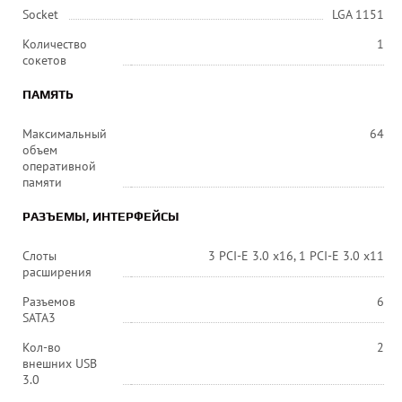
Socket
LGA 1151
Количество
1
сокетов
ПАМЯТЬ
Максимальный
64
объем
оперативной
памяти
РАЗЪЕМЫ, ИНТЕРФЕЙСЫ
Слоты
3 PCI-E 3.0 x16, 1 PCI-E 3.0 x11
расширения
Разъемов
6
SATA3
Кол-во
2
внешних USB
3.0