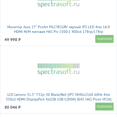
Монитор Asus 27" ProArt PA278CGRV черный IPS LED 4ms 16:9
HDMI M/M матовая HAS Piv 1500:1 400cd 178гр/178гр
2560x1440 144Hz DP 2K USB 6.6кг
49 998 ₽
LCD Lenovo 31.5" T32p-30 Black/Red {IPS 3840x2160 60Hz 4ms
350cd HDMI DisplayPort 4xUSB USB-C(90W) RJ45 HAS Pivot VESA}
80 046 ₽