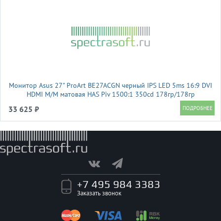
Монитор Asus 27" ProArt BE27ACGN черный IPS LED 5ms 16:9 DVI
HDMI M/M матовая HAS Piv 1500:1 350cd 178гр/178гр
2560x1440 120Hz DP 2K USB 7кг
33 625 ₽
+7 495 984 3383
Заказать звонок