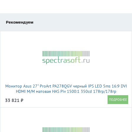
Рекомендуем
Монитор Asus 27" ProArt PA278QGV черный IPS LED 5ms 16:9 DVI
HDMI M/M матовая HAS Piv 1500:1 350cd 178гр/178гр
2560x1440 120Hz DP 2K USB 6.4кг
33 821 ₽