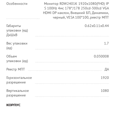
Особенности
Монитор RDW2401K 1920x1080(FHD) IP
S 100Hz 4мс 178°/178 250cd-300cd VGA
HDMI DP наклон, Внешний БП, Динамики,
черный, VESA 100*100, реестр МПТ
Габариты
0.62x0.11x0.44
упаковки (ед)
ДхШхВ
Вес упаковки
1.7
(ед)
Объем
0.030008
упаковки (ед)
Реестр МПТ
ДА
Горизонтальное
1920
разрешение
Вертикальное
1080
разрешение
КОРПУС