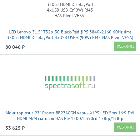
LCD Lenovo 31.5" T32p-30 Black/Red {IPS 3840x2160 60Hz 4ms
350cd HDMI DisplayPort 4xUSB USB-C(90W) RJ45 HAS Pivot VESA}
80 046 ₽
Монитор Asus 27" ProArt BE27ACGN черный IPS LED 5ms 16:9 DVI
HDMI M/M матовая HAS Piv 1500:1 350cd 178гр/178гр
2560x1440 120Hz DP 2K USB 7кг
33 625 ₽