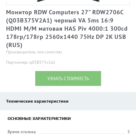
Монитор RDW Computers 27" RDW2706C
(Q03В375V2A1) черный VA 5ms 16:9
HDMI M/M матовая HAS Piv 4000:1 300cd
178гр/178гр 2560x1440 75Hz DP 2K USB
(RUS)
Производитель:
RDW COMPUTERS
Партномер: q03В375v2a1
УЗНАТЬ СТОИМОСТЬ
Технические характеристики
ОСНОВНЫЕ ХАРАКТЕРИСТИКИ
Время отклика
5