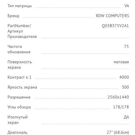
Тип матрицы
VA
Бренд
RDW COMPUTERS
PartNumber/
Q03В375V2A1
Артикул
Производителя
Частота
75
обновления
Поверхность
матовая
экрана
Контраст к 1
4000
Яркость экрана
300
Разрешение
2560x1440
Углы обзора
178/178
Изогнутый
ДА
экран
Диагональ
27" (68.6см)