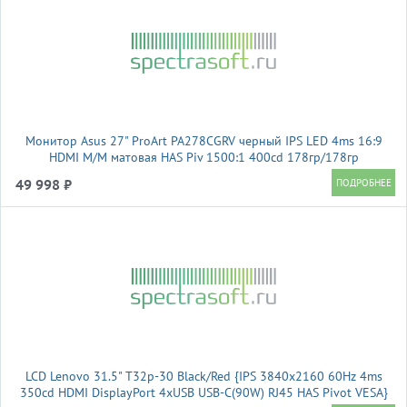
Монитор Asus 27" ProArt PA278CGRV черный IPS LED 4ms 16:9
HDMI M/M матовая HAS Piv 1500:1 400cd 178гр/178гр
2560x1440 144Hz DP 2K USB 6.6кг
49 998 ₽
LCD Lenovo 31.5" T32p-30 Black/Red {IPS 3840x2160 60Hz 4ms
350cd HDMI DisplayPort 4xUSB USB-C(90W) RJ45 HAS Pivot VESA}