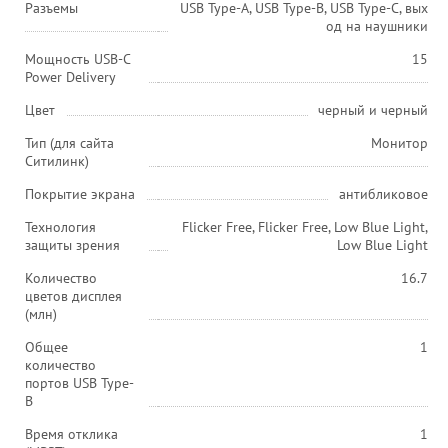
Разъемы
USB Type-A, USB Type-B, USB Type-C, вых
од на наушники
Мощность USB-C
15
Power Delivery
Цвет
черный и черный
Тип (для сайта
Монитор
Ситилинк)
Покрытие экрана
антибликовое
Технология
Flicker Free, Flicker Free, Low Blue Light,
защиты зрения
Low Blue Light
Количество
16.7
цветов дисплея
(млн)
Общее
1
количество
портов USB Type-
B
Время отклика
1