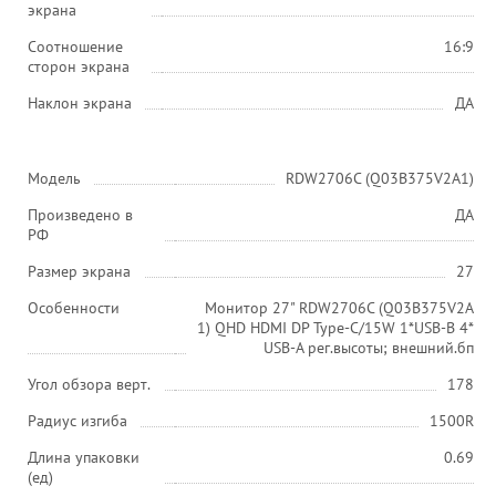
экрана
Соотношение
16:9
сторон экрана
Наклон экрана
ДА
Модель
RDW2706C (Q03В375V2A1)
Произведено в
ДА
РФ
Размер экрана
27
Особенности
Монитор 27" RDW2706C (Q03В375V2A
1) QHD HDMI DP Type-C/15W 1*USB-B 4*
USB-A рег.высоты; внешний.бп
Угол обзора верт.
178
Радиус изгиба
1500R
Длина упаковки
0.69
(ед)