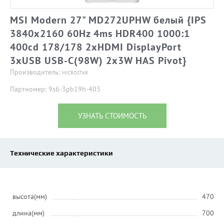
MSI Modern 27" MD272UPHW белый {IPS
3840x2160 60Hz 4ms HDR400 1000:1
400cd 178/178 2xHDMI DisplayPort
3xUSB USB-C(98W) 2x3W HAS Pivot}
Производитель:
MICROSTAR
Партномер: 9s6-3pb19h-403
УЗНАТЬ СТОИМОСТЬ
Технические характеристики
высота(мм)
470
длина(мм)
700