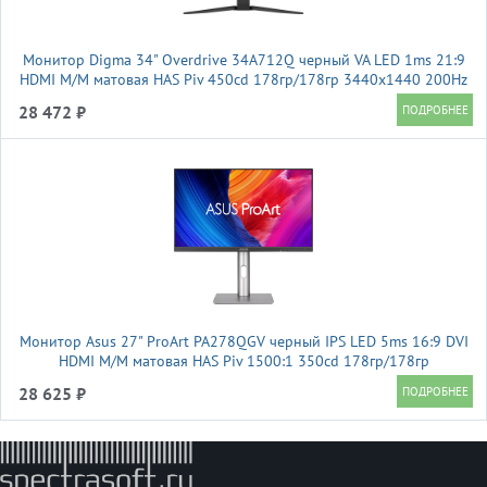
Монитор Digma 34" Overdrive 34A712Q черный VA LED 1ms 21:9
HDMI M/M матовая HAS Piv 450cd 178гр/178гр 3440x1440 200Hz
DP UW 5.7кг
28 472 ₽
Монитор Asus 27" ProArt PA278QGV черный IPS LED 5ms 16:9 DVI
HDMI M/M матовая HAS Piv 1500:1 350cd 178гр/178гр
2560x1440 120Hz DP 2K USB 6.4кг
28 625 ₽