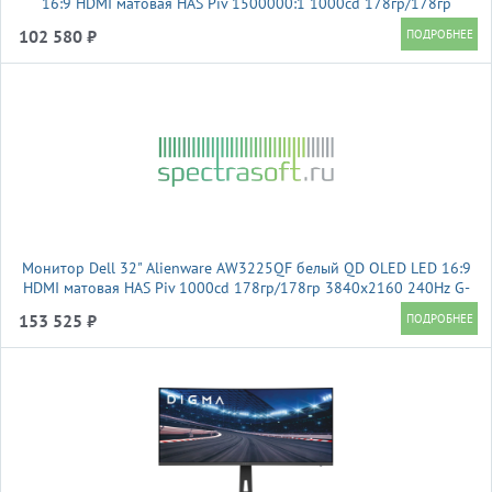
16:9 HDMI матовая HAS Piv 1500000:1 1000cd 178гр/178гр
2560x1440 360Hz FreeSync Premium Pro DP 2K USB 9.79кг
102 580 ₽
Монитор Dell 32" Alienware AW3225QF белый QD OLED LED 16:9
HDMI матовая HAS Piv 1000cd 178гр/178гр 3840x2160 240Hz G-
Sync DP 4K USB 9.35кг
153 525 ₽