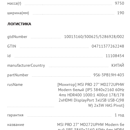
масса(г)
9750
ширина(мм)
190
ЛОГИСТИКА
gtdNumber
10013160/300625/5286928/002
GTIN
04711377262248
id
11108454
manufacturerCountry
КИТАЙ
partNumber
9S6-3PB19H-403
rusName
[Монитор] MSI PRO 27" MD272UPHW
Modern белый {IPS 3840x2160 60Hz
4ms HDR400 1000:1 400cd 178/178
2xHDMI DisplayPort 3xUSB USB-C(98
W) 2x3W HAS Pivot}
гарантия
1 год
название
MSI PRO 27" MD272UPHW Modern бе
лый {IPS 3840x2160 60Hz 4ms HDR4