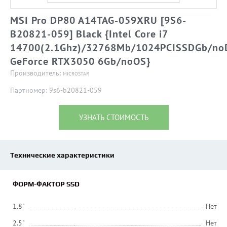
MSI Pro DP80 A14TAG-059XRU [9S6-
B20821-059] Black {Intel Core i7
14700(2.1Ghz)/32768Mb/1024PCISSDGb/noD
GeForce RTX3050 6Gb/noOS}
Производитель:
MICROSTAR
Партномер: 9s6-b20821-059
УЗНАТЬ СТОИМОСТЬ
Технические характеристики
ФОРМ-ФАКТОР SSD
1.8"
Нет
2.5"
Нет