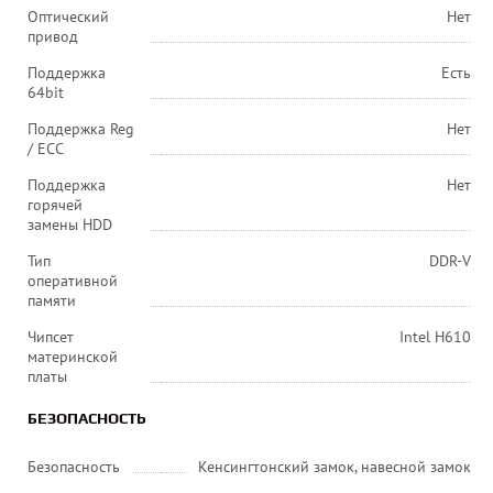
Оптический
Нет
привод
Поддержка
Есть
64bit
Поддержка Reg
Нет
/ ECC
Поддержка
Нет
горячей
замены HDD
Тип
DDR-V
оперативной
памяти
Чипсет
Intel H610
материнской
платы
БЕЗОПАСНОСТЬ
Безопасность
Кенсингтонский замок, навесной замок