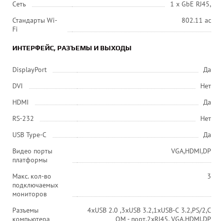
Сеть
1 x GbE RJ45,
Стандарты Wi-
802.11 ac
Fi
ИНТЕРФЕЙС, РАЗЪЕМЫ И ВЫХОДЫ
DisplayPort
Да
DVI
Нет
HDMI
Да
RS-232
Нет
USB Type-C
Да
Видео порты
VGA,HDMI,DP
платформы
Макс. кол-во
3
подключаемых
мониторов
Разъемы
4хUSB 2.0 ,3хUSB 3.2,1хUSB-С 3.2,PS/2,C
компьютера
OM - порт,2хRJ45, VGA,HDMI,DP