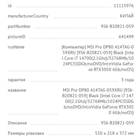
id
11115976
manufacturerCountry
КИТАЙ
partNumber
9S6-B20821-059
pictureID
641499
rusName
[Компьютер] MSI Pro DP80 A14TAG-0
59XRU [9S6-B20821-059] Black {Inte
l Core i7 14700(2.1Ghz)/32768Mb/10
24PCISSDGb/noDVD/Int:nVidia GeFor
ce RTX3050 6Gb/noOS}
гарантия
3 года
название
MSI Pro DP80 A14TAG-059XRU [9S6-
B20821-059] Black {Intel Core i7 147
00(2.1Ghz)/32768Mb/1024PCISSDG
b/noDVD/Int:nVidia GeForce RTX305
0 6Gb/noOS}
Описание
9S6-B20821-059
Размеры упаковки
550 x 218 x 372 мм