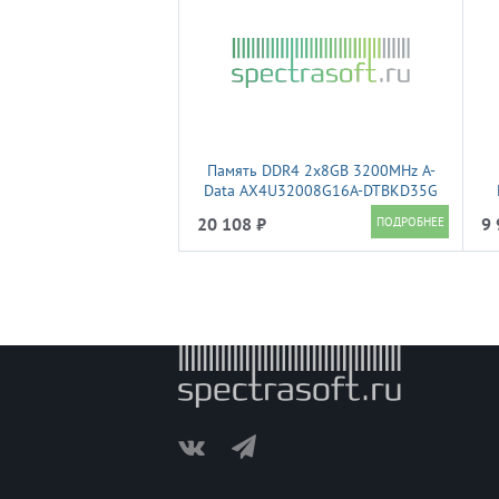
Память DDR4 2x8GB 3200MHz A-
Data AX4U32008G16A-DTBKD35G
XPG Spectrix D35G RTL PC4-25600
20 108 ₽
9 
CL16 DIMM 288-pin 1.35В single
rank Ret