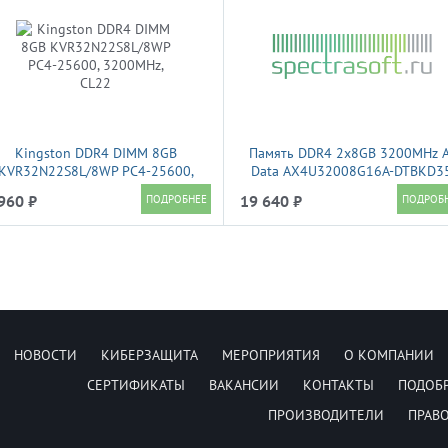
Kingston DDR4 DIMM 8GB
Память DDR4 2x8GB 3200MHz A
KVR32N22S8L/8WP PC4-25600,
Data AX4U32008G16A-DTBKD3
3200MHz, CL22
XPG Gammix D35 RTL PC4-2560
960 ₽
19 640 ₽
CL16 DIMM 288-pin 1.35В singl
rank Ret
НОВОСТИ
КИБЕРЗАЩИТА
МЕРОПРИЯТИЯ
О КОМПАНИИ
СЕРТИФИКАТЫ
ВАКАНСИИ
КОНТАКТЫ
ПОДОБ
ПРОИЗВОДИТЕЛИ
ПРАВ