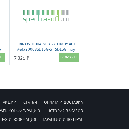
-
Память DDR4 8GB 3200MHz AGi
5
AGI320008SD138-ST SD138 Tray
0
PC4-25600 CL22 SO-DIMM 260-pin
7 021 ₽
e
1.2В Tray
АКЦИИ
СТАТЬИ
ОПЛАТА И ДОСТАВКА
РАТЬ КОНФИГУРАЦИЮ
ИСТОРИЯ ЗАКАЗОВ
ОВАЯ ИНФОРМАЦИЯ
ГАРАНТИИ И ВОЗВРАТ