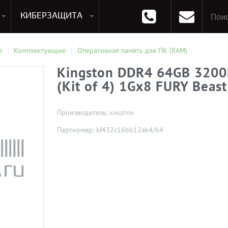
КИБЕРЗАЩИТА
раммирования
Опции к системам хранения
Аксессуары для ноутбуков
Аксессуары для планшетов
Материнские Платы для ПК
Оперативная память для ПК (RAM)
Устройства охлаждения
е
Комплектующие
Оперативная память для ПК (RAM)
Kingston DDR4 64GB 320
(Kit of 4) 1Gx8 FURY Beas
Производитель:
KINGSTON
Партномер: kf432c16bb12ak4/64