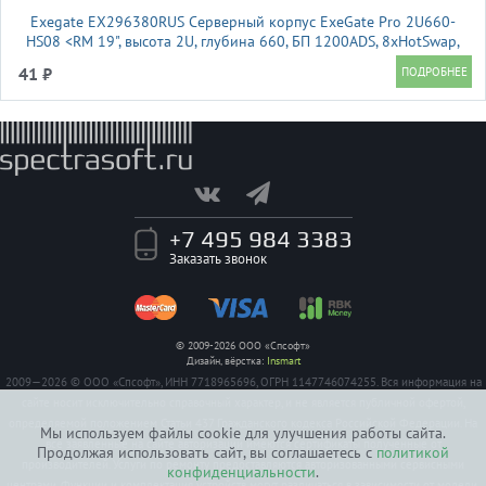
Exegate EX296380RUS Серверный корпус ExeGate Pro 2U660-
HS08 <RM 19", высота 2U, глубина 660, БП 1200ADS, 8xHotSwap,
USB>
41 ₽
+7 495 984 3383
Заказать звонок
© 2009-2026 ООО «Спсофт»
Дизайн, вёрстка:
Insmart
2009—2026 © ООО «Спсофт», ИНН 7718965696, ОГРН 1147746074255. Вся информация на
сайте носит исключительно справочный характер, и не является публичной офертой,
определяемой положением Статьи 437 Гражданского кодекса Российской Федерации. На
Мы используем файлы cookie для улучшения работы сайта.
все заявленные на сайте авторизации имеются сертификаты полученные от
Продолжая использовать сайт, вы соглашаетесь с
политикой
производителей. Услуги по ремонту предоставляются авторизованными сервисными
конфиденциальности
.
центрами. Функции и комплектация устройств могут различаться в зависимости от модели.