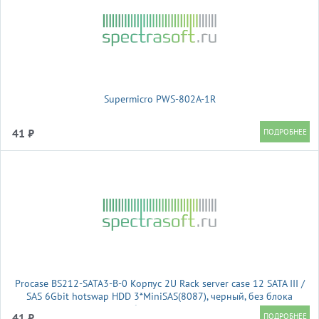
Supermicro PWS-802A-1R
41 ₽
Procase BS212-SATA3-B-0 Корпус 2U Rack server case 12 SATA III /
SAS 6Gbit hotswap HDD 3*MiniSAS(8087), черный, без блока
питания, глубина 650мм, MB 12"x13"
41 ₽