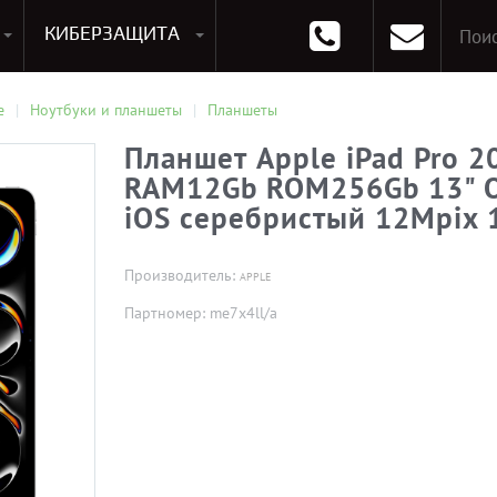
КИБЕРЗАЩИТА
раммирования
Опции к системам хранения
Аксессуары для ноутбуков
Аксессуары для планшетов
Материнские Платы для ПК
Оперативная память для ПК (RAM)
Устройства охлаждения
е
Ноутбуки и планшеты
Планшеты
Планшет Apple iPad Pro 
RAM12Gb ROM256Gb 13" 
iOS серебристый 12Mpix 1
Производитель:
APPLE
Партномер: me7x4ll/a