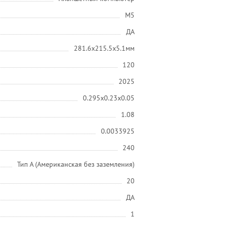
M5
ДА
281.6x215.5x5.1мм
120
2025
0.295x0.23x0.05
1.08
0.0033925
240
Тип A (Американская без заземления)
20
ДА
1