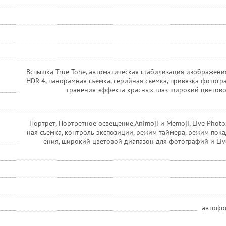
Вспышка True Tone, автоматическая стабилизация изображени
HDR 4, панорамная съемка, серийная съемка, привязка фотогра
транения эффекта красных глаз широкий цветово
Портрет, Портретное освещение,Animoji и Memoji, Live Photos
ная съемка, контроль экспозиции, режим таймера, режим пок
ения, широкий цветовой диапазон для фотографий и Liv
автофо