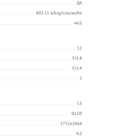
ДА
802.11 a/b/g/n/ac/ax/be
v6.0
12
F/1.8
F/2.4
5
13
OLED
2752x2064
4:3