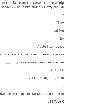
, режим Таймлапс со стабили­зацией изобр
изведении, привязка видео к месту съемки
12
3 нм
Ipad Pro
ДА
Apple Intelligence
 защитное покрытие, олеофобное покрытие
емкостный сенсорный экран
3G, 4G, 5G
2.4 ГГц, 5 ГГц, 6 ГГц, 7 ГГц
GPS
, барометр, гироскоп, датчик освещенности
USB Type-C