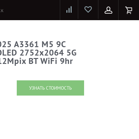
Лазерные принтеры и МФУ
Струйные принтеры и МФУ
Системы предотвращения распространения COVID-19
2025 A3361 M5 9C
OLED 2752x2064 5G
2Mpix BT WiFi 9hr
УЗНАТЬ СТОИМОСТЬ