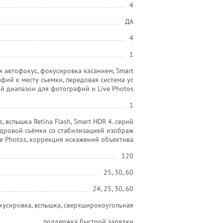
4
ДА
4
1
я автофокус, фокусировка касанием, Smart
фий к месту съемки, передовая система ус
й диапазон для фотографий и Live Photos
1
, вспышка Retina Flash, Smart HDR 4. серий
адровой съёмки со стабилизацией изображ
e Photos, коррекция искажений объектива
120
25, 30, 60
24, 25, 30, 60
кусировка, вспышка, сверхширокоугольная
поддержка быстрой зарядки