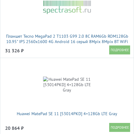
Планшет Tecno MegaPad 2 T1103 G99 2.0 8C RAM6Gb ROM128Gb
10.95" IPS 2560x1600 4G Android 16 серый 8Mpix 8Mpix BT WiFi
microSD 2Tb 8200mAh 1776hrs
31 326 ₽
Huawei MatePad SE 11 [53014PKD] 4+128Gb LTE Gray
20 864 ₽