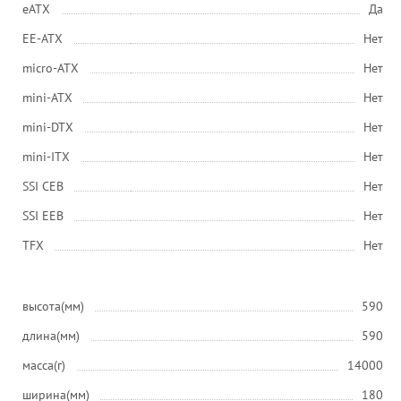
eATX
Да
EE-ATX
Нет
micro-ATX
Нет
mini-ATX
Нет
mini-DTX
Нет
mini-ITX
Нет
SSI CEB
Нет
SSI EEB
Нет
ТFХ
Нет
высота(мм)
590
длина(мм)
590
масса(г)
14000
ширина(мм)
180