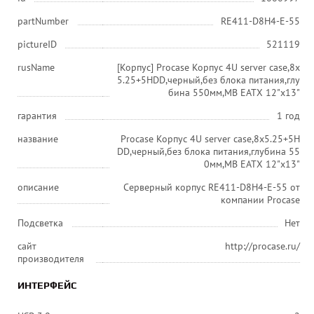
partNumber
RE411-D8H4-E-55
pictureID
521119
rusName
[Корпус] Procase Корпус 4U server case,8x
5.25+5HDD,черный,без блока питания,глу
бина 550мм,MB EATX 12"x13"
гарантия
1 год
название
Procase Корпус 4U server case,8x5.25+5H
DD,черный,без блока питания,глубина 55
0мм,MB EATX 12"x13"
описание
Серверный корпус RE411-D8H4-E-55 от
компании Procase
Подсветка
Нет
сайт
http://procase.ru/
производителя
ИНТЕРФЕЙС