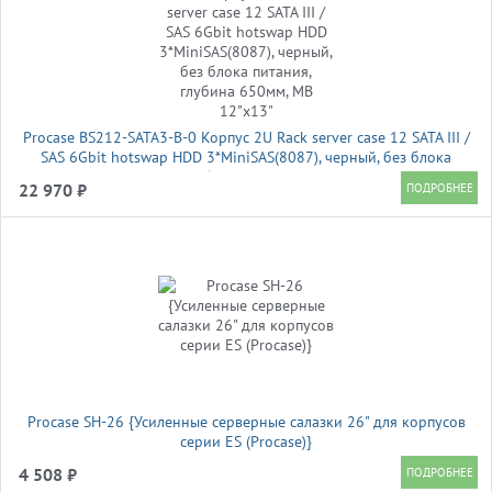
Procase BS212-SATA3-B-0 Корпус 2U Rack server case 12 SATA III /
SAS 6Gbit hotswap HDD 3*MiniSAS(8087), черный, без блока
питания, глубина 650мм, MB 12"x13"
22 970 ₽
Procase SH-26 {Усиленные серверные салазки 26" для корпусов
серии ES (Procase)}
4 508 ₽