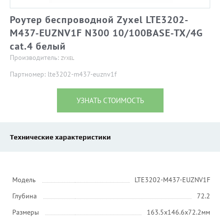
Роутер беспроводной Zyxel LTE3202-
M437-EUZNV1F N300 10/100BASE-TX/4G
cat.4 белый
Производитель:
ZYXEL
Партномер: lte3202-m437-euznv1f
УЗНАТЬ СТОИМОСТЬ
Технические характеристики
Модель
LTE3202-M437-EUZNV1F
Глубина
72.2
Размеры
163.5x146.6x72.2мм