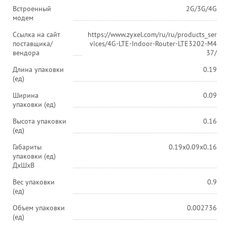
Встроенный
2G/3G/4G
модем
Ссылка на сайт
https://www.zyxel.com/ru/ru/products_ser
поставщика/
vices/4G-LTE-Indoor-Router-LTE3202-M4
вендора
37/
Длина упаковки
0.19
(ед)
Ширина
0.09
упаковки (ед)
Высота упаковки
0.16
(ед)
Габариты
0.19x0.09x0.16
упаковки (ед)
ДхШхВ
Вес упаковки
0.9
(ед)
Объем упаковки
0.002736
(ед)