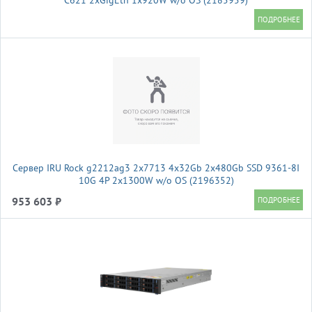
С621 2xGigEth 1x920W w/o OS (2185959)
Сервер IRU Rock g2212ag3 2x7713 4x32Gb 2x480Gb SSD 9361-8I
10G 4P 2x1300W w/o OS (2196352)
953 603 ₽