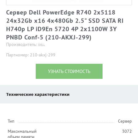
Сервер Dell PowerEdge R740 2x5118
24x32Gb x16 4x480Gb 2.5" SSD SATA RI
H740p LP iD9En 5720 4P 2x1100W 3Y
PNBD Conf-5 (210-AKXJ-299)
Производитель:
DELL
Партномер: 210-akxj-299
УЗНАТЬ СТОИМОСТЬ
Технические характеристики
Тип
Сервер
Максимальный
3072
объем памяти