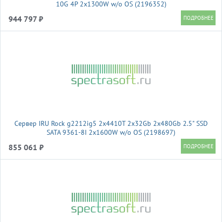
10G 4P 2x1300W w/o OS (2196352)
944 797 ₽
Сервер IRU Rock g2212ig5 2x4410T 2x32Gb 2x480Gb 2.5" SSD
SATA 9361-8I 2x1600W w/o OS (2198697)
855 061 ₽