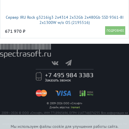
Сервер IRU Rock g3216ig3 2x4314 2x32Gb 2x480Gb SSD 9361-8I
2x1300W w/o OS (2195516)
671 970 ₽
+7 495 984 3383
Заказать звонок
© 2009-2026 ООО «Спсофт»
Дизайн, вёрстка:
Insmart
2009—2026 © ООО «Спсофт», ИНН 7718965696, ОГРН 1147746074255. Вся информация на
сайте носит исключительно справочный характер, и не является публичной офертой,
определяемой положением Статьи 437 Гражданского кодекса Российской Федерации. На
Мы используем файлы cookie для улучшения работы сайта.