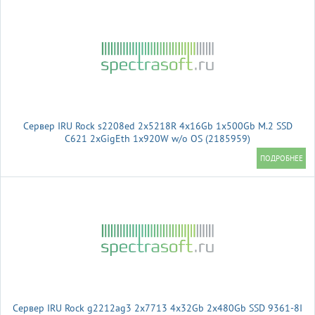
Сервер IRU Rock s2208ed 2x5218R 4x16Gb 1x500Gb M.2 SSD
С621 2xGigEth 1x920W w/o OS (2185959)
Сервер IRU Rock g2212ag3 2x7713 4x32Gb 2x480Gb SSD 9361-8I