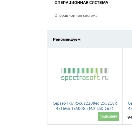
ОПЕРАЦИОННАЯ СИСТЕМА
Операционная система
Рекомендуем
Сервер IRU Rock s2208ed 2x5218R
Се
4x16Gb 1x500Gb M.2 SSD С621
4
2xGigEth 1x920W w/o OS
94
(2185959)