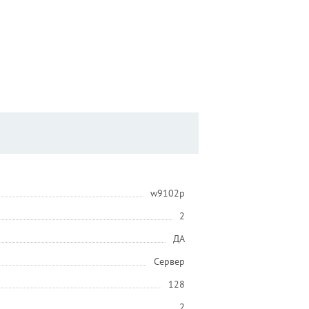
w9102p
2
ДА
Сервер
128
2