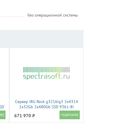
без операционной системы
Сервер IRU Rock g3216ig3 2x4314
SD
2x32Gb 2x480Gb SSD 9361-8I
2x1300W w/o OS (2195516)
671 970 ₽