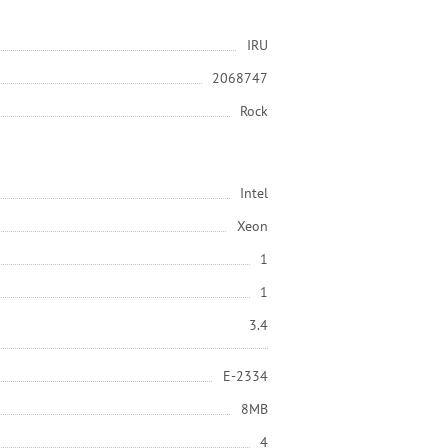
IRU
2068747
Rock
Intel
Xeon
1
1
3.4
E-2334
8MB
4