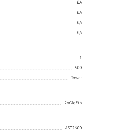
ДА
ДА
ДА
ДА
1
500
Tower
2xGigEth
AST2600