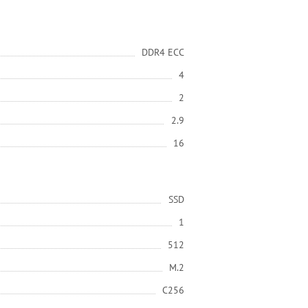
DDR4 ECC
4
2
2.9
16
SSD
1
512
M.2
C256