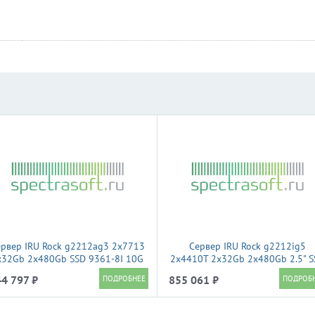
рвер IRU Rock g2212ag3 2x7713
Сервер IRU Rock g2212ig5
x32Gb 2x480Gb SSD 9361-8I 10G
2x4410T 2x32Gb 2x480Gb 2.5" S
4P 2x1300W w/o OS (2196352)
SATA 9361-8I 2x1600W w/o OS
4 797 ₽
855 061 ₽
(2198697)