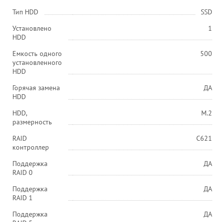
Тип HDD
SSD
Установлено
1
HDD
Емкость одного
500
установленного
HDD
Горячая замена
ДА
HDD
HDD,
M.2
размерность
RAID
С621
контроллер
Поддержка
ДА
RAID 0
Поддержка
ДА
RAID 1
Поддержка
ДА