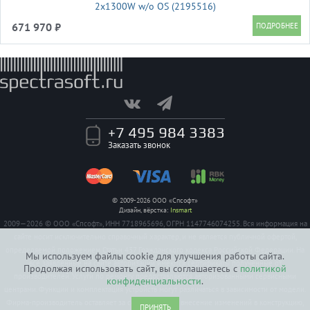
2x1300W w/o OS (2195516)
671 970 ₽
+7 495 984 3383
Заказать звонок
© 2009-2026 ООО «Спсофт»
Дизайн, вёрстка:
Insmart
2009—2026 © ООО «Спсофт», ИНН 7718965696, ОГРН 1147746074255. Вся информация на
сайте носит исключительно справочный характер, и не является публичной офертой,
определяемой положением Статьи 437 Гражданского кодекса Российской Федерации. На
Мы используем файлы cookie для улучшения работы сайта.
все заявленные на сайте авторизации имеются сертификаты полученные от
Продолжая использовать сайт, вы соглашаетесь с
политикой
производителей. Услуги по ремонту предоставляются авторизованными сервисными
конфиденциальности
.
центрами. Функции и комплектация устройств могут различаться в зависимости от модели.
Фирма-производитель оставляет за собой право на внесение изменений в конструкцию,
ПРИНЯТЬ