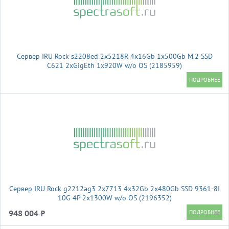
Сервер IRU Rock s2208ed 2x5218R 4x16Gb 1x500Gb M.2 SSD
С621 2xGigEth 1x920W w/o OS (2185959)
Сервер IRU Rock g2212ag3 2x7713 4x32Gb 2x480Gb SSD 9361-8I
10G 4P 2x1300W w/o OS (2196352)
948 004 ₽