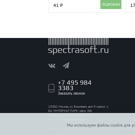
серия "Base", 128Gb, M.2 SATA, 3D
41 ₽
17
TLC NAND, R/W speed up to
510/450 MB/s, TBW 64
+7 495 984
3383
Заказать звонок
125362, Москва, ул. Вишневая, дом 9, корпус 1,
БЦ "ИМПЕРИАЛ ПАРК", офис 206.
Телефон/факс: +7 (495) 984-33-83
Эл. почта:
shop@spectrasoft.ru
Мы используем файлы cookie для ул
2009—2026 © ООО «Спсофт», ИНН 7718965696, ОГРН 114774
437 Гражданского кодекса Российской Федерации. На все 