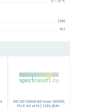
0 ~ 70 °C
2280
M.2
ck
WD SSD 500GB WD Green SN3000,
PCI-E 4.0 x4 M.2 2280, [R/W -