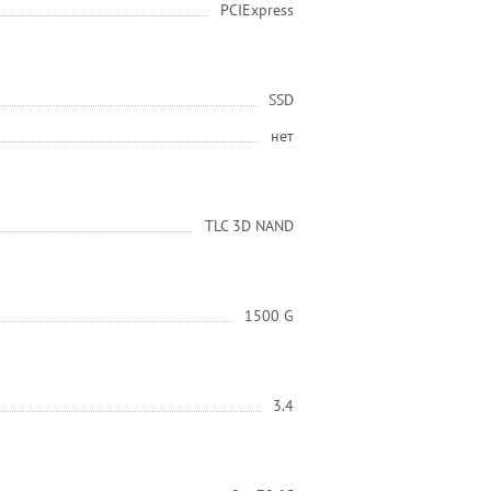
PCIExpress
SSD
нет
TLC 3D NAND
1500 G
3.4