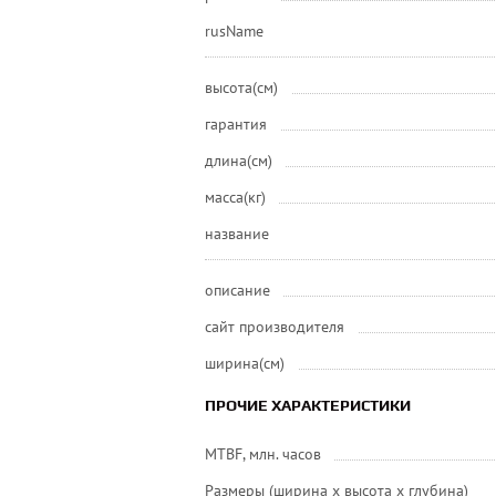
rusName
высота(см)
гарантия
длина(см)
масса(кг)
название
описание
сайт производителя
ширина(см)
ПРОЧИЕ ХАРАКТЕРИСТИКИ
MTBF, млн. часов
Размеры (ширина x высота x глубина)