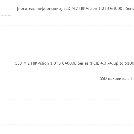
[носитель информации] SSD M.2 HIKVision 1.0TB G4000E Serie
SSD M.2 HIKVision 1.0TB G4000E Series (PCIE 4.0 x4, up to 5
SSD накопитель H