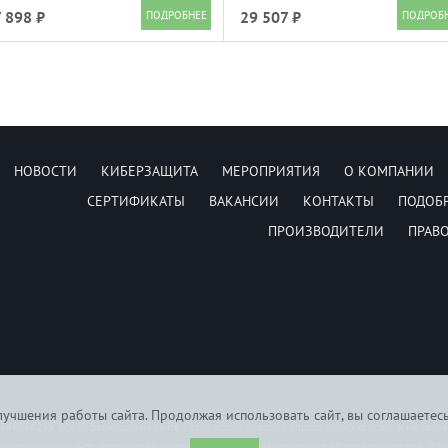
 898 ₽
29 507 ₽
НОВОСТИ
КИБЕРЗАЩИТА
МЕРОПРИЯТИЯ
О КОМПАНИИ
СЕРТИФИКАТЫ
ВАКАНСИИ
КОНТАКТЫ
ПОДОБ
ПРОИЗВОДИТЕЛИ
ПРАВ
учшения работы сайта. Продолжая использовать сайт, вы соглашаетес
6074255. Вся информация на сайте носит исключительно справочный характер, и не явля
заявленные на сайте авторизации имеются сертификаты полученные от производителей. Усл