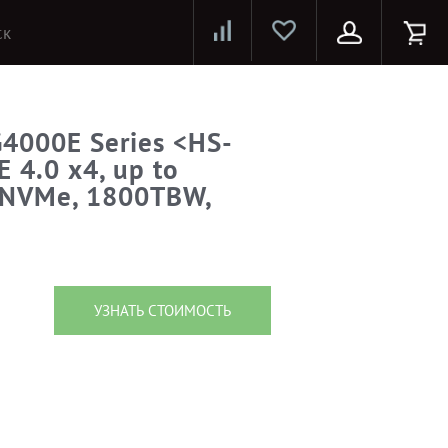
Лазерные принтеры и МФУ
Струйные принтеры и МФУ
Системы предотвращения распространения COVID-19
G4000E Series <HS-
 4.0 x4, up to
 NVMe, 1800TBW,
УЗНАТЬ СТОИМОСТЬ