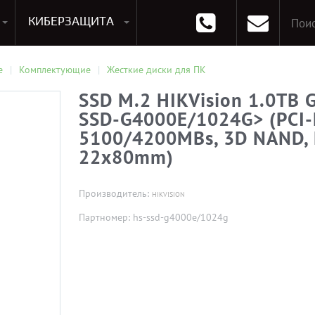
КИБЕРЗАЩИТА
раммирования
Опции к системам хранения
Аксессуары для ноутбуков
Аксессуары для планшетов
Материнские Платы для ПК
Оперативная память для ПК (RAM)
Устройства охлаждения
е
Комплектующие
Жесткие диски для ПК
SSD M.2 HIKVision 1.0TB 
SSD-G4000E/1024G> (PCI-E
5100/4200MBs, 3D NAND,
22x80mm)
Производитель:
HIKVISION
Партномер: hs-ssd-g4000e/1024g