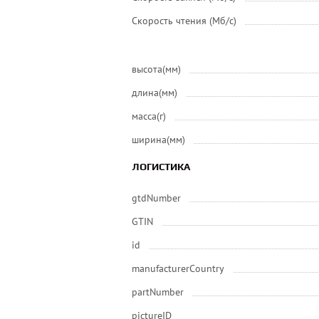
Скорость чтения (Мб/с)
высота(мм)
длина(мм)
масса(г)
ширина(мм)
ЛОГИСТИКА
gtdNumber
GTIN
id
manufacturerCountry
partNumber
pictureID