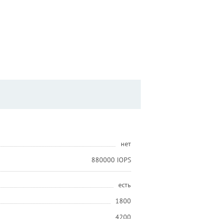
нет
880000 IOPS
есть
1800
4200