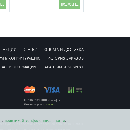
5000/4100 MB/s] WDS500G4G0E
АКЦИИ
СТАТЬИ
ОПЛАТА И ДОСТАВКА
РАТЬ КОНФИГУРАЦИЮ
ИСТОРИЯ ЗАКАЗОВ
ОВАЯ ИНФОРМАЦИЯ
ГАРАНТИИ И ВОЗВРАТ
© 2009-2026 ООО «Спсофт»
Дизайн, вёрстка:
Insmart
ь с
политикой конфиденциальности
.
ется публичной офертой, определяемой положением Статьи
уги по ремонту предоставляются авторизованными