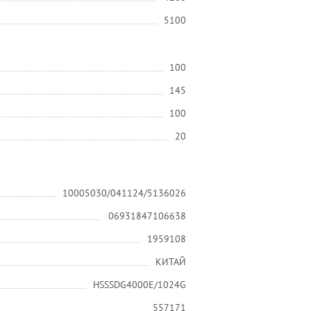
5100
100
145
100
20
10005030/041124/5136026
06931847106638
1959108
КИТАЙ
HSSSDG4000E/1024G
557171