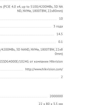
s (PCIE 4.0 x4, up to 5100/4200MBs, 3D NA
ND, NVMe, 1800TBW, 22x80mm)
10
3 года
14.5
0.1
100/4200MBs, 3D NAND, NVMe, 1800TBW, 22x8
0mm)
SSSDG4000E/1024G от компании Hikvision
http://www.hikvision.com/
2
2000000
22 x 80 x 3.5 мм