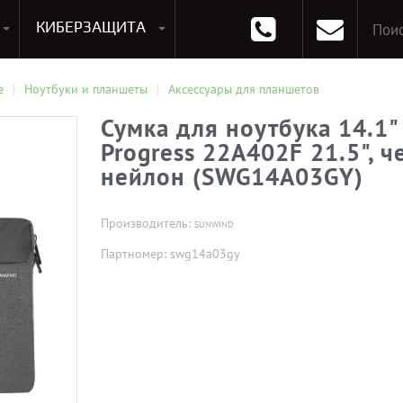
КИБЕРЗАЩИТА
раммирования
Опции к системам хранения
Аксессуары для ноутбуков
Аксессуары для планшетов
Материнские Платы для ПК
Оперативная память для ПК (RAM)
Устройства охлаждения
е
Ноутбуки и планшеты
Аксессуары для планшетов
Сумка для ноутбука 14.1
Progress 22A402F 21.5", 
нейлон (SWG14A03GY)
Производитель:
SUNWIND
Партномер: swg14a03gy