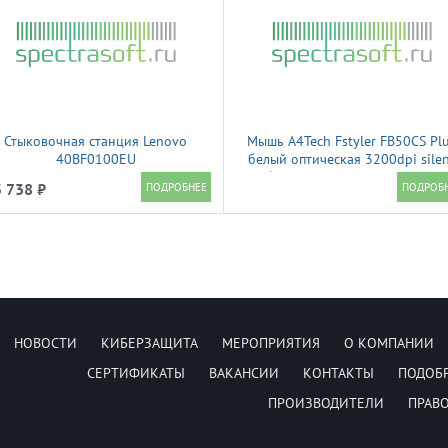
Стыковочная станция Lenovo
Мышь A4Tech Fstyler FB50CS Pl
40BF0100EU
белый оптическая 3200dpi sile
беспров. BT/Radio USB 7but
 738 ₽
НОВОСТИ
КИБЕРЗАЩИТА
МЕРОПРИЯТИЯ
О КОМПАНИИ
СЕРТИФИКАТЫ
ВАКАНСИИ
КОНТАКТЫ
ПОДОБ
ПРОИЗВОДИТЕЛИ
ПРАВ