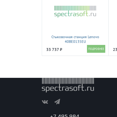
Стыковочная станция Lenovo
40BE0135EU
33 737 ₽
23
+7 495 984