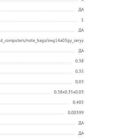
ДА
1
ДА
and_computers/note_bags/swg14a03gy_seryy
ДА
0.38
0.35
0.03
0.38x0.35x0.03
0.405
0.00399
ДА
ДА